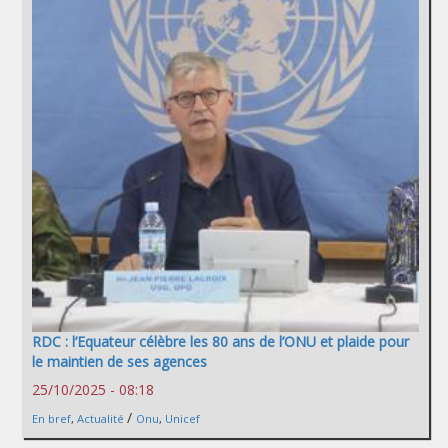
RDC : l’Equateur célèbre les 80 ans de l’ONU et plaide pour
le maintien de ses agences
25/10/2025 - 08:18
/
En bref
,
Actualité
Onu
,
Unicef