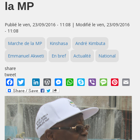
la MP
Publié le ven, 23/09/2016 - 11:08 | Modifié le ven, 23/09/2016
- 11:08
Marche de la MP
Kinshasa
André Kimbuta
Emmanuel Akweti
En bref
Actualité
National
share
tweet
Facebook
Twitter
LinkedIn
WordPress
Messenger
WhatsApp
Skype
Viber
Message
Pinterest
Emai