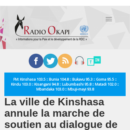
Aller
au
Toggle
contenu
navigation
principal
FM: Kinshasa 103.5 :: Bunia 104.8 :: Bukavu 95.3 :: Goma 95.5 ::
Kindu 103.0 :: Kisangani 94.8 :: Lubumbashi 95.8 :: Matadi 102.0 ::
Mbandaka 103.0 :: Mbuji-mayi 93.8
La ville de Kinshasa
annule la marche de
soutien au dialogue de