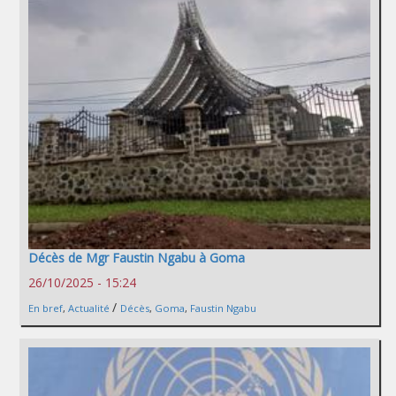
Décès de Mgr Faustin Ngabu à Goma
26/10/2025 - 15:24
/
En bref
,
Actualité
Décès
,
Goma
,
Faustin Ngabu