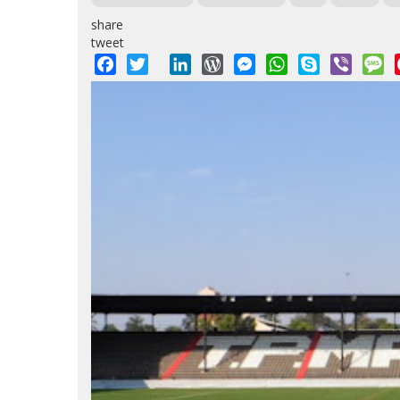
share
tweet
Facebook
Twitter
LinkedIn
WordPress
Messenger
WhatsApp
Skype
Viber
M