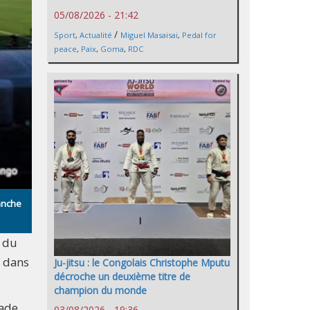
05/08/2026 - 21:42
/
Sport
,
Actualité
Miguel Masaisai
,
Pedal for
peace
,
Paix
,
Goma
,
RDC
anche
e du
t dans
Ju-jitsu : le Congolais Christophe Mputu
décroche un deuxième titre de
champion du monde
tade
03/08/2026 - 19:36