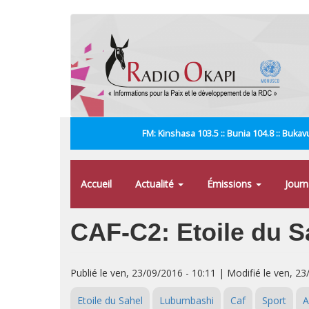
Aller
au
contenu
principal
FM: Kinshasa 103.5 :: Bunia 104.8 :: Bukavu
Accueil
Actualité
Émissions
Jour
CAF-C2: Etoile du 
Publié le ven, 23/09/2016 - 10:11 | Modifié le ven, 23
Etoile du Sahel
Lubumbashi
Caf
Sport
A