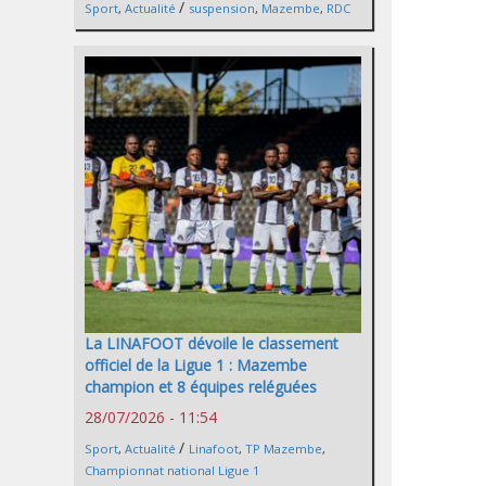
/
Sport
,
Actualité
suspension
,
Mazembe
,
RDC
La LINAFOOT dévoile le classement
officiel de la Ligue 1 : Mazembe
champion et 8 équipes reléguées
28/07/2026 - 11:54
/
Sport
,
Actualité
Linafoot
,
TP Mazembe
,
Championnat national Ligue 1