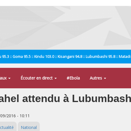
 95.3 :: Goma 95.5 :: Kindu 103.0 :: Kisangani 94.8 :: Lubumbashi 95.8 :: Matad
naux
Écouter en direct
#Ebola
Autres
Sahel attendu à Lubumbash
/09/2016 - 10:11
ctualité
National