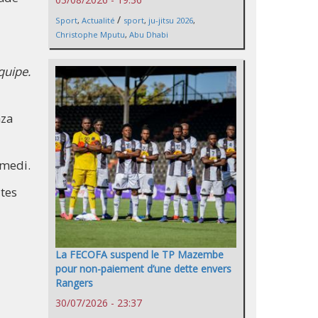
/
Sport
,
Actualité
sport
,
ju-jitsu 2026
,
Christophe Mputu
,
Abu Dhabi
quipe.
mza
amedi.
utes
La FECOFA suspend le TP Mazembe
pour non-paiement d’une dette envers
Rangers
30/07/2026 - 23:37