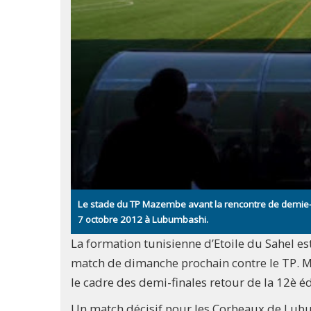
Le stade du TP Mazembe avant la rencontre de demie-f
7 octobre 2012 à Lubumbashi.
La formation tunisienne d’Etoile du Sahel e
match de dimanche prochain contre le TP. M
le cadre des demi-finales retour de la 12è é
Un match décisif pour les Corbeaux de Lubu