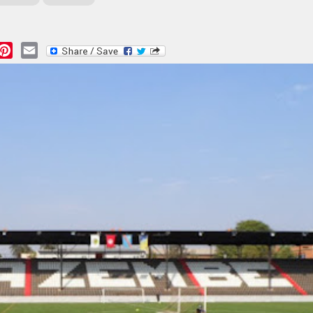
essage
Pinterest
Email