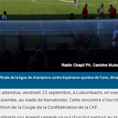
inale de la ligue de champions contre Espérance sportive de Tunis, dim
st attendue, vendredi 23 septembre, à Lubumbashi, en vu
azembe, au stade de Kamalondo. Cette rencontre s’inscri
dition de la Coupe de la Confédération de la CAF.
mbashi qui avaient ramené un nul d’un but partout au s