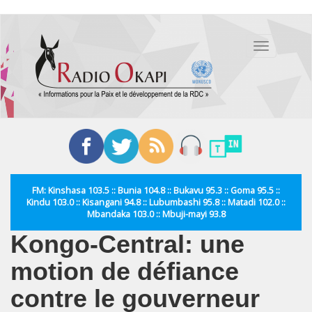
Aller
au
Toggle
contenu
navigation
principal
FM: Kinshasa 103.5 :: Bunia 104.8 :: Bukavu 95.3 :: Goma 95.5 ::
Kindu 103.0 :: Kisangani 94.8 :: Lubumbashi 95.8 :: Matadi 102.0 ::
Mbandaka 103.0 :: Mbuji-mayi 93.8
Kongo-Central: une
motion de défiance
contre le gouverneur