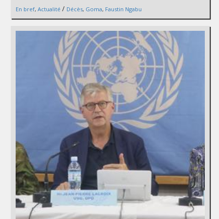
/
En bref
,
Actualité
Décès
,
Goma
,
Faustin Ngabu