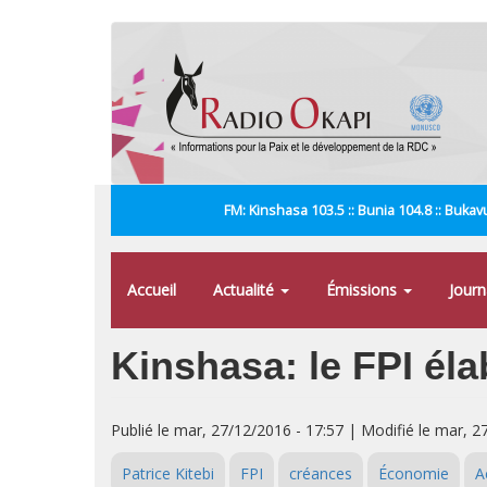
Aller
au
contenu
principal
FM: Kinshasa 103.5 :: Bunia 104.8 :: Bukavu
Accueil
Actualité
Émissions
Jour
Kinshasa: le FPI éla
Publié le mar, 27/12/2016 - 17:57 | Modifié le mar, 2
Patrice Kitebi
FPI
créances
Économie
A