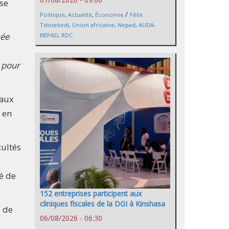
ise
/
Politique
,
Actualité
,
Économie
Félix
Tshisekedi
,
Union africaine
,
Nepad
,
AUDA-
sée
NEPAD
,
RDC
t pour
 aux
s en
cultés
té de
152 entreprises participent aux
cliniques fiscales de la DGI à Kinshasa
, de
06/08/2026 - 06:30