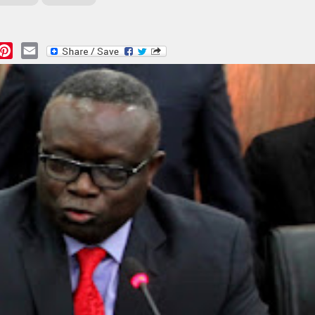
essage
Pinterest
Email