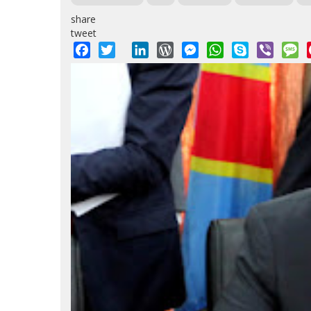
share
tweet
Facebook
Twitter
LinkedIn
WordPress
Messenger
WhatsApp
Skype
Viber
M