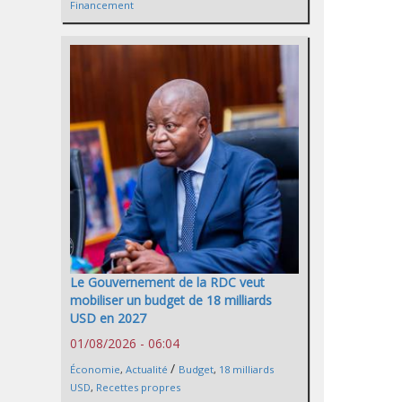
Financement
Le Gouvernement de la RDC veut
mobiliser un budget de 18 milliards
USD en 2027
01/08/2026 - 06:04
/
Économie
,
Actualité
Budget
,
18 milliards
USD
,
Recettes propres