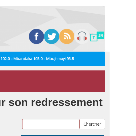
i 102.0 :: Mbandaka 103.0 :: Mbuji-mayi 93.8
our son redressement
Chercher