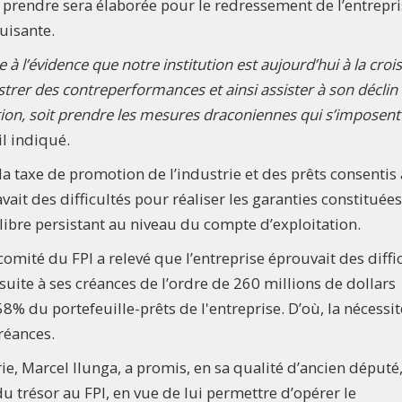
à prendre sera élaborée pour le redressement de l’entrepr
luisante.
 à l’évidence que notre institution est aujourd’hui à la croi
istrer des contreperformances et ainsi assister à son déclin
ition, soit prendre les mesures draconiennes qui s’imposen
-il indiqué.
a taxe de promotion de l’industrie et des prêts consentis
vait des difficultés pour réaliser les garanties constituée
libre persistant au niveau du compte d’exploitation.
omité du FPI a relevé que l’entreprise éprouvait des diffi
uite à ses créances de l’ordre de 260 millions de dollars
8% du portefeuille-prêts de l'entreprise. D’où, la nécessi
réances.
ie, Marcel Ilunga, a promis, en sa qualité d’ancien député
du trésor au FPI, en vue de lui permettre d’opérer le