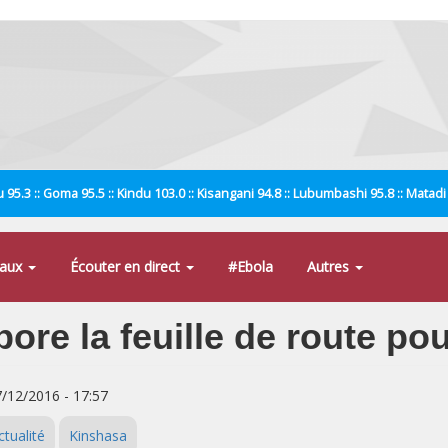
 95.3 :: Goma 95.5 :: Kindu 103.0 :: Kisangani 94.8 :: Lubumbashi 95.8 :: Matad
naux
Écouter en direct
#Ebola
Autres
bore la feuille de route p
7/12/2016 - 17:57
ctualité
Kinshasa