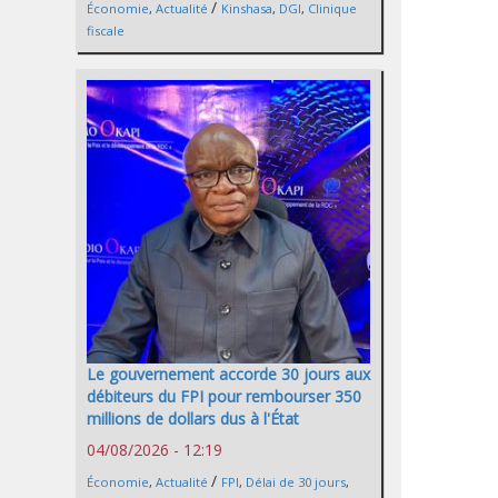
/
Économie
,
Actualité
Kinshasa
,
DGI
,
Clinique
fiscale
Le gouvernement accorde 30 jours aux
débiteurs du FPI pour rembourser 350
millions de dollars dus à l'État
04/08/2026 - 12:19
/
Économie
,
Actualité
FPI
,
Délai de 30 jours
,