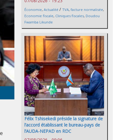
07/08/2026 - 19:23
/
Économie
,
Actualité
TVA
,
facture normalisée
,
Economie fiscale
,
Cliniques fiscales
,
Doudou
Fwamba Likunde
Félix Tshisekedi préside la signature de
l’accord établissant le bureau-pays de
l’AUDA-NEPAD en RDC
de
07/08/2026 - 09:06