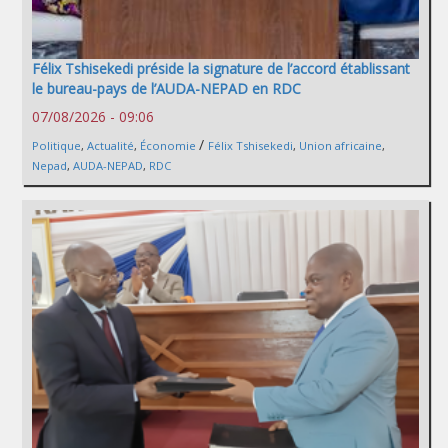
Félix Tshisekedi préside la signature de l’accord établissant
le bureau-pays de l’AUDA-NEPAD en RDC
07/08/2026 - 09:06
/
Politique
,
Actualité
,
Économie
Félix Tshisekedi
,
Union africaine
,
Nepad
,
AUDA-NEPAD
,
RDC