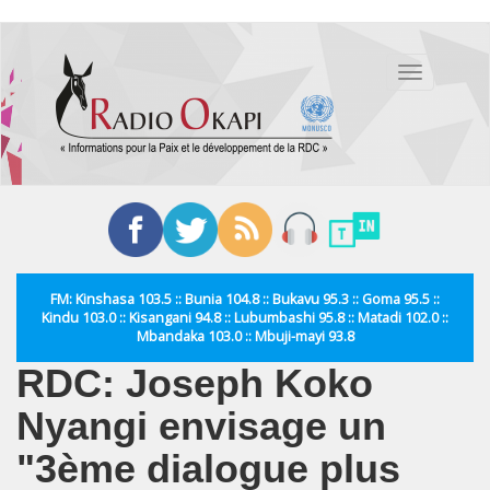
Aller
au
Toggle
contenu
navigation
principal
FM: Kinshasa 103.5 :: Bunia 104.8 :: Bukavu 95.3 :: Goma 95.5 ::
Kindu 103.0 :: Kisangani 94.8 :: Lubumbashi 95.8 :: Matadi 102.0 ::
Mbandaka 103.0 :: Mbuji-mayi 93.8
RDC: Joseph Koko
Nyangi envisage un
"3ème dialogue plus