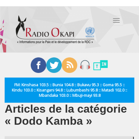
Aller
au
Toggle
contenu
navigation
principal
FM: Kinshasa 103.5 :: Bunia 104.8 :: Bukavu 95.3 :: Goma 95.5 ::
Kindu 103.0 :: Kisangani 94.8 :: Lubumbashi 95.8 :: Matadi 102.0 ::
Mbandaka 103.0 :: Mbuji-mayi 93.8
Articles de la catégorie
« Dodo Kamba »