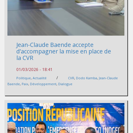
Jean-Claude Baende accepte
d’accompagner la mise en place de
la CVR
01/03/2026 - 18:41
/
Politique
,
Actualité
CVR
,
Dodo Kamba
,
Jean-Claude
Baende
,
Paix
,
Développement
,
Dialogue