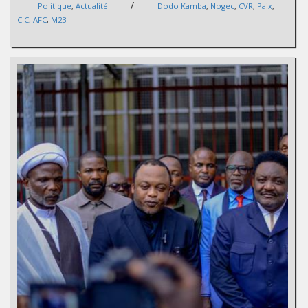
/
Politique
,
Actualité
Dodo Kamba
,
Nogec
,
CVR
,
Paix
,
CIC
,
AFC
,
M23