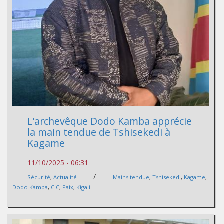
L’archevêque Dodo Kamba apprécie
la main tendue de Tshisekedi à
Kagame
11/10/2025 - 06:31
/
Sécurité
,
Actualité
Mains tendue
,
Tshisekedi
,
Kagame
,
Dodo Kamba
,
CIC
,
Paix
,
Kigali