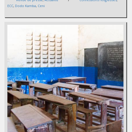
ECC
,
Dodo Kamba
,
Ceni