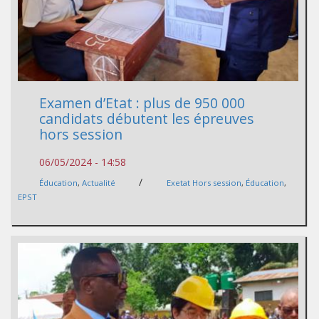
Examen d’Etat : plus de 950 000
candidats débutent les épreuves
hors session
06/05/2024 - 14:58
/
Éducation
,
Actualité
Exetat Hors session
,
Éducation
,
EPST