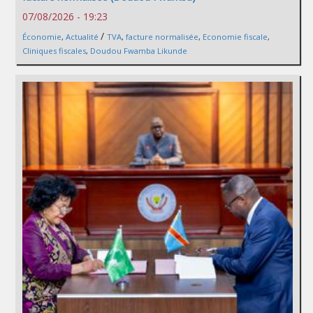
07/08/2026 - 19:23
/
Économie
,
Actualité
TVA
,
facture normalisée
,
Economie fiscale
,
Cliniques fiscales
,
Doudou Fwamba Likunde