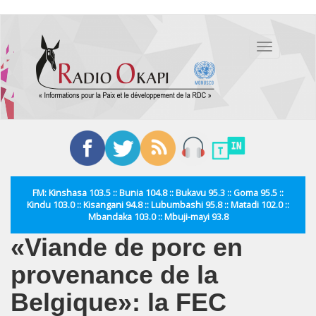
Aller
au
Toggle
contenu
navigation
principal
FM: Kinshasa 103.5 :: Bunia 104.8 :: Bukavu 95.3 :: Goma 95.5 ::
Kindu 103.0 :: Kisangani 94.8 :: Lubumbashi 95.8 :: Matadi 102.0 ::
Mbandaka 103.0 :: Mbuji-mayi 93.8
«Viande de porc en
provenance de la
Belgique»: la FEC