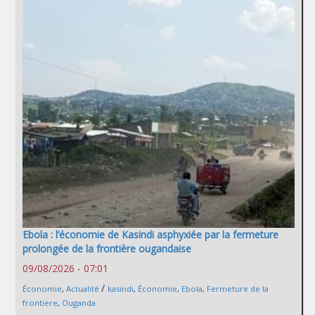
Ebola : l’économie de Kasindi asphyxiée par la fermeture
prolongée de la frontière ougandaise
09/08/2026 - 07:01
/
Économie
,
Actualité
kasindi
,
Économie
,
Ebola
,
Fermeture de la
frontiere
,
Ouganda