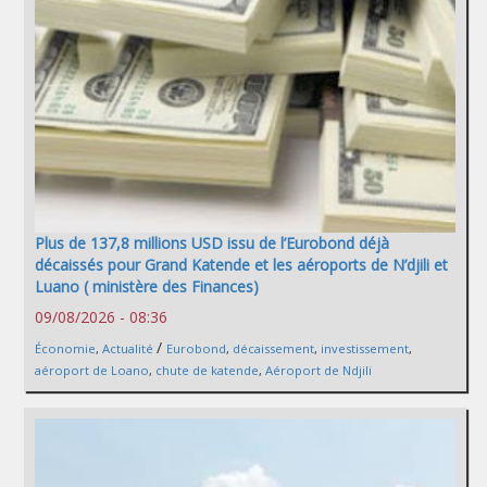
Plus de 137,8 millions USD issu de l’Eurobond déjà
décaissés pour Grand Katende et les aéroports de N’djili et
Luano ( ministère des Finances)
09/08/2026 - 08:36
/
Économie
,
Actualité
Eurobond
,
décaissement
,
investissement
,
aéroport de Loano
,
chute de katende
,
Aéroport de Ndjili