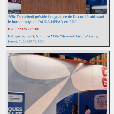
Félix Tshisekedi préside la signature de l’accord établissant
le bureau-pays de l’AUDA-NEPAD en RDC
07/08/2026 - 09:06
/
Politique
,
Actualité
,
Économie
Félix Tshisekedi
,
Union africaine
,
Nepad
,
AUDA-NEPAD
,
RDC