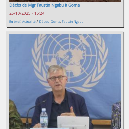
Décès de Mgr Faustin Ngabu à Goma
26/10/2025 - 15:24
/
En bref
,
Actualité
Décès
,
Goma
,
Faustin Ngabu