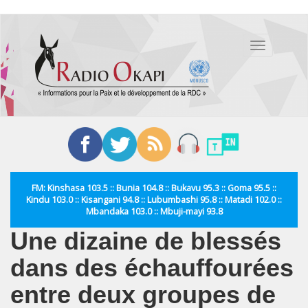
Aller
au
Toggle
contenu
navigation
principal
FM: Kinshasa 103.5 :: Bunia 104.8 :: Bukavu 95.3 :: Goma 95.5 ::
Kindu 103.0 :: Kisangani 94.8 :: Lubumbashi 95.8 :: Matadi 102.0 ::
Mbandaka 103.0 :: Mbuji-mayi 93.8
Une dizaine de blessés
dans des échauffourées
entre deux groupes de