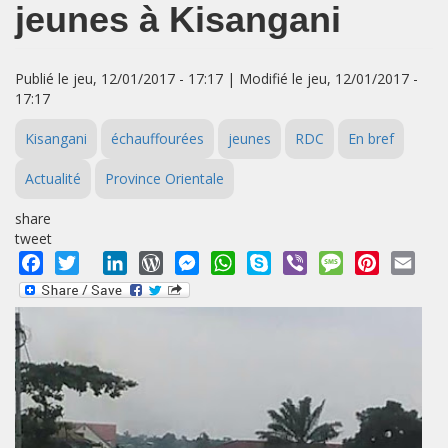
jeunes à Kisangani
Publié le jeu, 12/01/2017 - 17:17 | Modifié le jeu, 12/01/2017 -
17:17
Kisangani
échauffourées
jeunes
RDC
En bref
Actualité
Province Orientale
share
tweet
Facebook
Twitter
LinkedIn
WordPress
Messenger
WhatsApp
Skype
Viber
Message
Pinterest
Emai