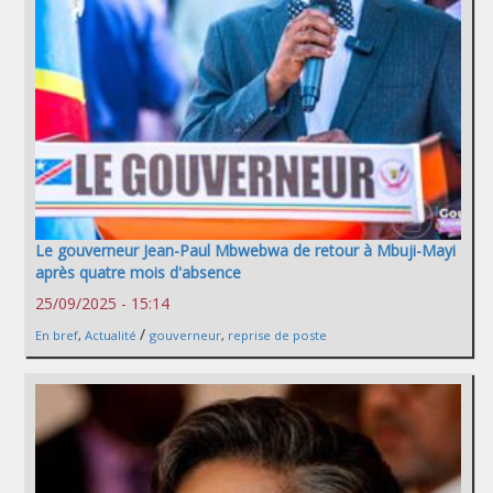
Le gouverneur Jean-Paul Mbwebwa de retour à Mbuji-Mayi
après quatre mois d'absence
25/09/2025 - 15:14
/
En bref
,
Actualité
gouverneur
,
reprise de poste