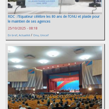
RDC : l’Equateur célèbre les 80 ans de l’ONU et plaide pour
le maintien de ses agences
25/10/2025 - 08:18
/
En bref
,
Actualité
Onu
,
Unicef