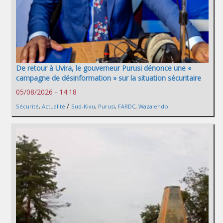
De retour à Uvira, le gouverneur Purusi dénonce une «
campagne de désinformation » sur la situation sécuritaire
05/08/2026 - 14:18
/
Sécurité
,
Actualité
Sud-Kivu
,
Purusi
,
FARDC
,
Wazalendo