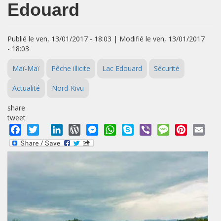
Edouard
Publié le ven, 13/01/2017 - 18:03 | Modifié le ven, 13/01/2017
- 18:03
Maï-Maï
Pêche illicite
Lac Edouard
Sécurité
Actualité
Nord-Kivu
share
tweet
Facebook
Twitter
LinkedIn
WordPress
Messenger
WhatsApp
Skype
Viber
Message
Pinterest
Emai