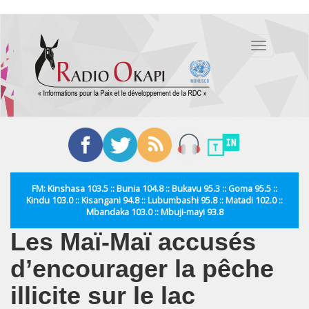
Aller
au
Toggle
contenu
navigation
principal
FM: Kinshasa 103.5 :: Bunia 104.8 :: Bukavu 95.3 :: Goma 95.5 ::
Kindu 103.0 :: Kisangani 94.8 :: Lubumbashi 95.8 :: Matadi 102.0 ::
Mbandaka 103.0 :: Mbuji-mayi 93.8
Les Maï-Maï accusés
d’encourager la pêche
illicite sur le lac