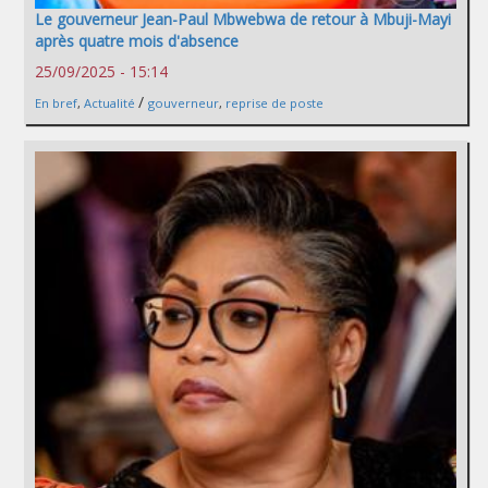
Le gouverneur Jean-Paul Mbwebwa de retour à Mbuji-Mayi
après quatre mois d'absence
25/09/2025 - 15:14
/
En bref
,
Actualité
gouverneur
,
reprise de poste