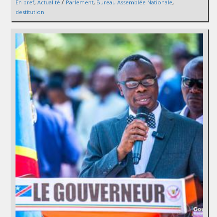
/
En bref
,
Actualité
Parlement
,
Bureau Assemblée Nationale
,
destitution