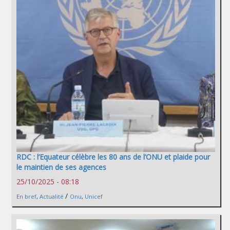
RDC : l’Equateur célèbre les 80 ans de l’ONU et plaide pour
le maintien de ses agences
25/10/2025 - 08:18
/
En bref
,
Actualité
Onu
,
Unicef