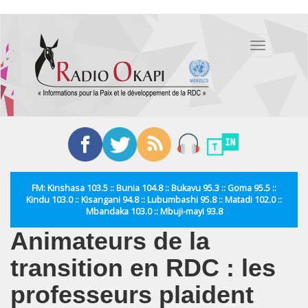
Aller
au
Toggle
contenu
navigation
principal
FM: Kinshasa 103.5 :: Bunia 104.8 :: Bukavu 95.3 :: Goma 95.5 ::
Kindu 103.0 :: Kisangani 94.8 :: Lubumbashi 95.8 :: Matadi 102.0 ::
Mbandaka 103.0 :: Mbuji-mayi 93.8
Animateurs de la
transition en RDC : les
professeurs plaident