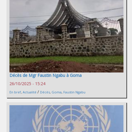
Décès de Mgr Faustin Ngabu à Goma
26/10/2025 - 15:24
/
En bref
,
Actualité
Décès
,
Goma
,
Faustin Ngabu