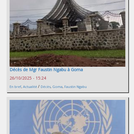
Décès de Mgr Faustin Ngabu à Goma
26/10/2025 - 15:24
/
En bref
,
Actualité
Décès
,
Goma
,
Faustin Ngabu