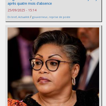
après quatre mois d'absence
25/09/2025 - 15:14
/
En bref
,
Actualité
gouverneur
,
reprise de poste