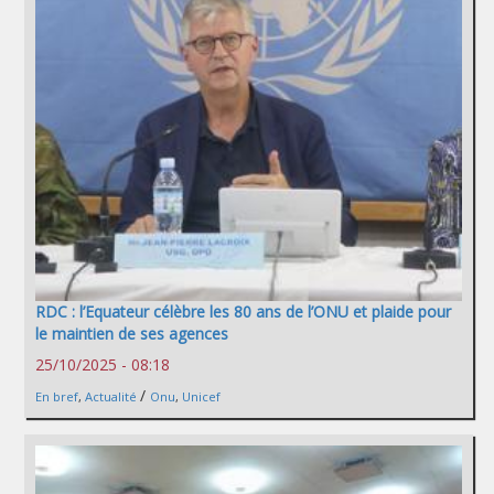
RDC : l’Equateur célèbre les 80 ans de l’ONU et plaide pour
le maintien de ses agences
25/10/2025 - 08:18
/
En bref
,
Actualité
Onu
,
Unicef