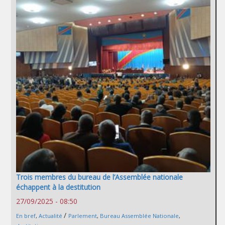
Trois membres du bureau de l’Assemblée nationale
échappent à la destitution
27/09/2025 - 08:50
/
En bref
,
Actualité
Parlement
,
Bureau Assemblée Nationale
,