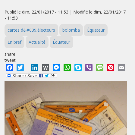
Publié le dim, 22/01/2017 - 11:53 | Modifié le dim, 22/01/2017
- 11:53
cartes d&#039;électeurs
bolomba
Équateur
En bref
Actualité
Équateur
share
tweet
Facebook
Twitter
LinkedIn
WordPress
Messenger
WhatsApp
Skype
Viber
Message
Pinterest
Emai