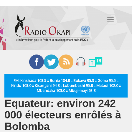
Aller
au
Toggle
contenu
navigation
principal
FM: Kinshasa 103.5 :: Bunia 104.8 :: Bukavu 95.3 :: Goma 95.5 ::
Kindu 103.0 :: Kisangani 94.8 :: Lubumbashi 95.8 :: Matadi 102.0 ::
Mbandaka 103.0 :: Mbuji-mayi 93.8
Equateur: environ 242
000 électeurs enrôlés à
Bolomba