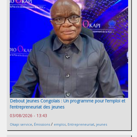
Debout Jeunes Congolais : Un programme pour l’emploi et
l’entrepreneuriat des jeunes
03/08/2026 - 13:43
/
Okapi service
,
Émissions
emploi
,
Entrepreneuriat
,
jeunes