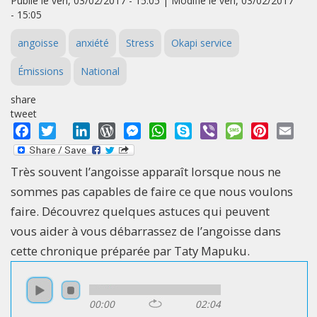
Publié le ven, 03/02/2017 - 15:05 | Modifié le ven, 03/02/2017
- 15:05
angoisse
anxiété
Stress
Okapi service
Émissions
National
share
tweet
Facebook
Twitter
LinkedIn
WordPress
Messenger
WhatsApp
Skype
Viber
Message
Pinterest
Emai
Très souvent l’angoisse apparaît lorsque nous ne
sommes pas capables de faire ce que nous voulons
faire. Découvrez quelques astuces qui peuvent
vous aider à vous débarrassez de l’angoisse dans
cette chronique préparée par Taty Mapuku.
00:00
02:04