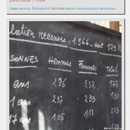
/
Okapi service
,
Émissions
démilitarisation
,
mines
,
police des mines