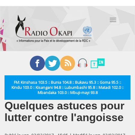
Aller
au
Toggle
contenu
navigation
principal
FM: Kinshasa 103.5 :: Bunia 104.8 :: Bukavu 95.3 :: Goma 95.5 ::
Kindu 103.0 :: Kisangani 94.8 :: Lubumbashi 95.8 :: Matadi 102.0 ::
Mbandaka 103.0 :: Mbuji-mayi 93.8
Quelques astuces pour
lutter contre l'angoisse