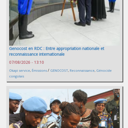
Genocost en RDC : Entre appropriation nationale et
reconnaissance internationale
07/08/2026 - 13:10
/
Okapi service
,
Émissions
GENOCOST
,
Reconnaissance
,
Génocide
congolais