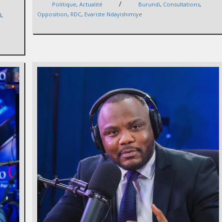
/
Politique
,
Actualité
Burundi
,
Consultations
,
Opposition
,
RDC
,
Evariste Ndayishimiye
4
,