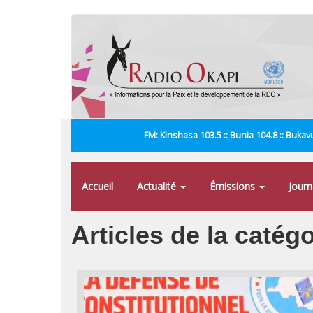
Aller
au
contenu
principal
FM: Kinshasa 103.5 :: Bunia 104.8 :: Bukavu
Accueil
Actualité
Émissions
Jour
Articles de la catég