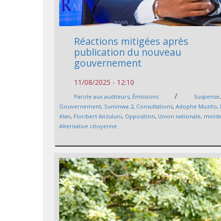
Réactions mitigées après
publication du nouveau
gouvernement
11/08/2025 - 12:10
/
Parole aux auditeurs
,
Émissions
Suspense
Gouvernement
,
Suminwa 2
,
Consultations
,
Adophe Muzito
,
élan
,
Floribert Anzuluni
,
Opposition
,
Union nationale
,
minist
Alternative citoyenne