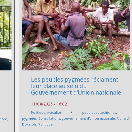
Les peuples pygmées réclament
leur place au sein du
Gouvernement d’Union nationale
11/04/2025 - 16:02
/
Politique
,
Actualité
peuples autochtones
,
pygmées
,
Consultations
,
gouvernement d'union nationale
,
Richard
tions
,
Bokatola
,
Politique