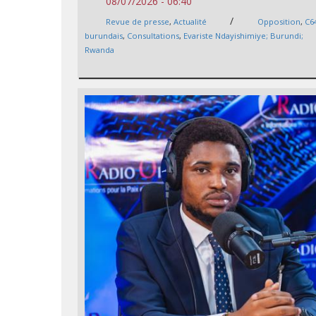
08/07/2026 - 06:40
/
Revue de presse
,
Actualité
Opposition
,
C6
burundais
,
Consultations
,
Evariste Ndayishimiye; Burundi;
Rwanda