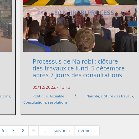
Processus de Nairobi : clôture
des travaux ce lundi 5 décembre
après 7 jours des consultations
05/12/2022 - 13:13
/
ations
,
Politique
,
Actualité
Nairobi
,
clôture des travaux
,
Consultations
,
résolutions
6
7
8
9
…
suivant ›
dernier »