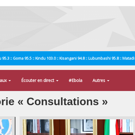
 95.3 :: Goma 95.5 :: Kindu 103.0 :: Kisangani 94.8 :: Lubumbashi 95.8 :: Matad
naux
Écouter en direct
#Ebola
Autres
orie « Consultations »