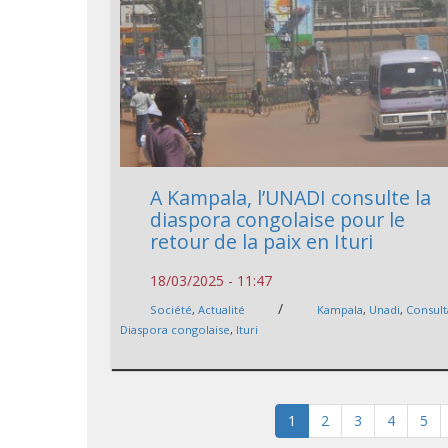
A Kampala, l’UNADI consulte la
diaspora congolaise pour le
retour de la paix en Ituri
18/03/2025 - 11:47
/
Société
,
Actualité
Kampala
,
Unadi
,
Consult
Diaspora congolaise
,
Ituri
1
2
3
4
5