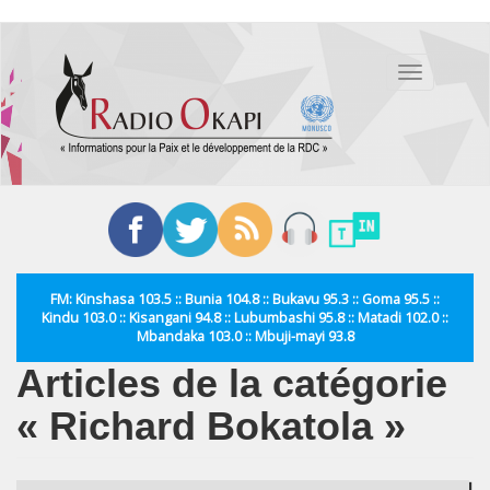
Aller
au
Toggle
contenu
navigation
principal
FM: Kinshasa 103.5 :: Bunia 104.8 :: Bukavu 95.3 :: Goma 95.5 ::
Kindu 103.0 :: Kisangani 94.8 :: Lubumbashi 95.8 :: Matadi 102.0 ::
Mbandaka 103.0 :: Mbuji-mayi 93.8
Articles de la catégorie
« Richard Bokatola »