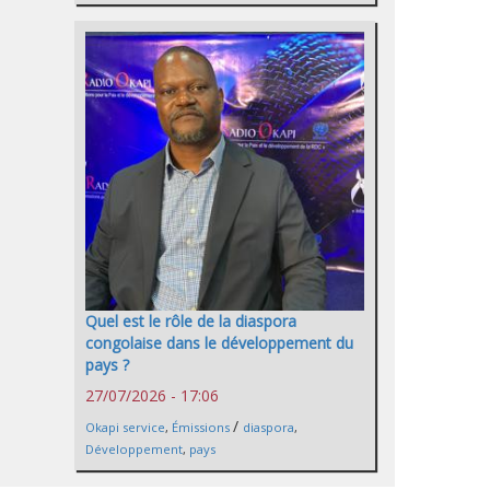
Quel est le rôle de la diaspora
congolaise dans le développement du
pays ?
27/07/2026 - 17:06
/
Okapi service
,
Émissions
diaspora
,
Développement
,
pays