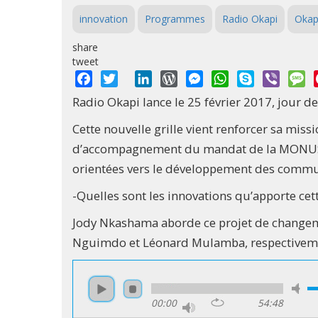
innovation
Programmes
Radio Okapi
Okap
share
tweet
Facebook
Twitter
LinkedIn
WordPress
Messenger
WhatsApp
Skype
Viber
M
Radio Okapi lance le 25 février 2017, jour 
Cette nouvelle grille vient renforcer sa miss
d’accompagnement du mandat de la MONUSCO.
orientées vers le développement des comm
-Quelles sont les innovations qu’apporte cett
Jody Nkashama aborde ce projet de changem
Nguimdo et Léonard Mulamba, respectivemen
00:00
54:48