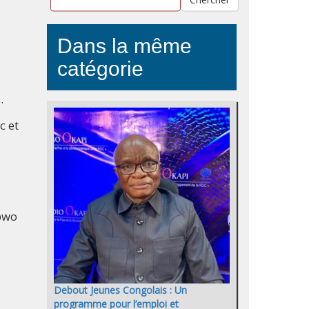
Dans la même
catégorie
s.
c et
ipwo
Debout Jeunes Congolais : Un
programme pour l’emploi et