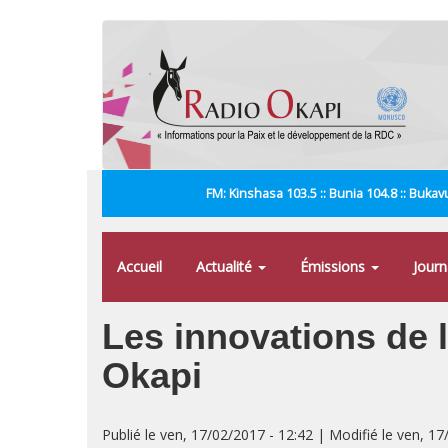
Aller
au
contenu
principal
FM: Kinshasa 103.5 :: Bunia 104.8 :: Bukavu
Accueil
Actualité
Émissions
Jour
Les innovations de 
Okapi
Publié le ven, 17/02/2017 - 12:42 | Modifié le ven, 17