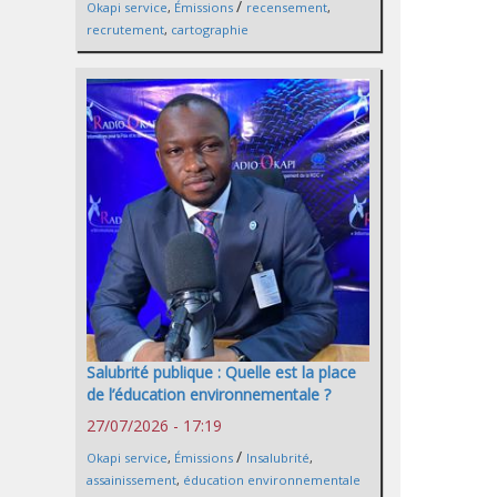
/
Okapi service
,
Émissions
recensement
,
recrutement
,
cartographie
Salubrité publique : Quelle est la place
de l’éducation environnementale ?
27/07/2026 - 17:19
/
Okapi service
,
Émissions
Insalubrité
,
assainissement
,
éducation environnementale