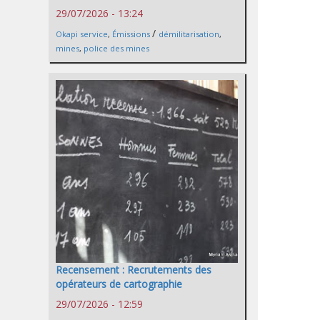
29/07/2026 - 13:24
/
Okapi service
,
Émissions
démilitarisation
,
mines
,
police des mines
Recensement : Recrutements des
opérateurs de cartographie
29/07/2026 - 12:59