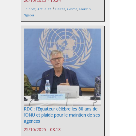
26/10/2025 - 15:24
/
En bref
,
Actualité
Décès
,
Goma
,
Faustin
Ngabu
RDC : l’Equateur célèbre les 80 ans de
l’ONU et plaide pour le maintien de ses
agences
25/10/2025 - 08:18