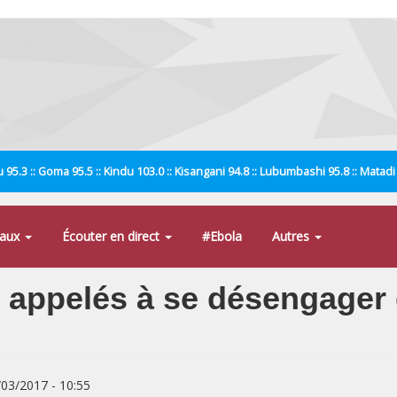
 95.3 :: Goma 95.5 :: Kindu 103.0 :: Kisangani 94.8 :: Lubumbashi 95.8 :: Matad
naux
Écouter en direct
#Ebola
Autres
appelés à se désengager d
/03/2017 - 10:55