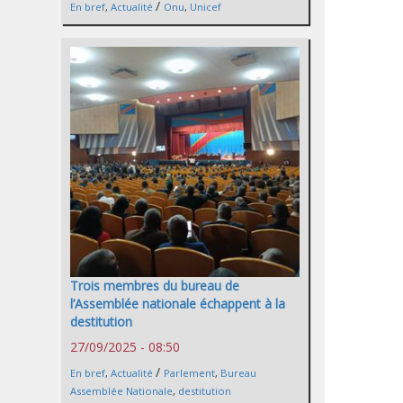
/
En bref
,
Actualité
Onu
,
Unicef
Trois membres du bureau de
l’Assemblée nationale échappent à la
destitution
27/09/2025 - 08:50
/
En bref
,
Actualité
Parlement
,
Bureau
Assemblée Nationale
,
destitution