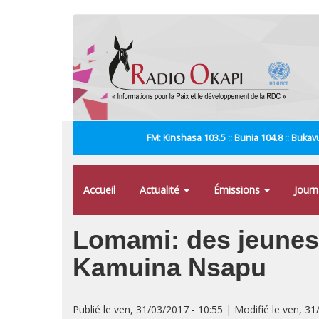
Aller
au
contenu
principal
FM: Kinshasa 103.5 :: Bunia 104.8 :: Bukavu
Accueil
Actualité
Émissions
Jour
Lomami: des jeunes 
Kamuina Nsapu
Publié le ven, 31/03/2017 - 10:55 | Modifié le ven, 31