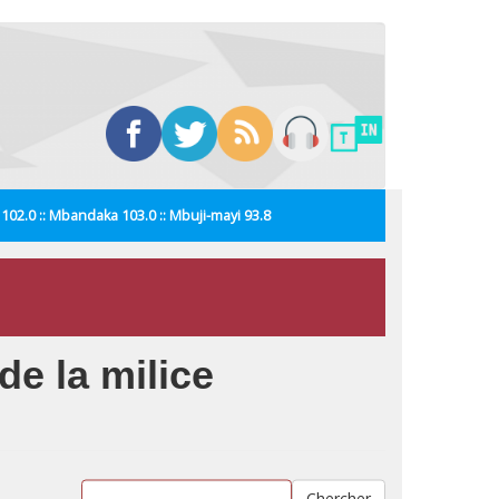
i 102.0 :: Mbandaka 103.0 :: Mbuji-mayi 93.8
e la milice
Chercher