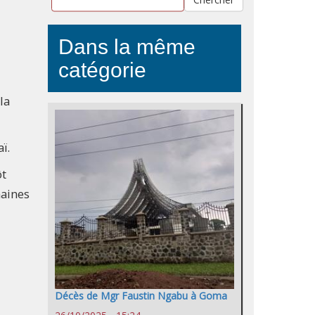
Dans la même
catégorie
la
ï.
ôt
maines
Décès de Mgr Faustin Ngabu à Goma