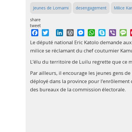
Jeunes de Lomami
desengagement
Milice K
share
tweet
Facebook
Twitter
LinkedIn
WordPress
Messenger
WhatsApp
Skype
Viber
M
Le député national Eric Katolo demande aux
milice se réclamant du chef coutumier Kam
L’élu du territoire de Luilu regrette que ce
Par ailleurs, il encourage les jeunes gens de 
déployé dans la province pour l’enrôlement 
des bureaux de la commission électorale.