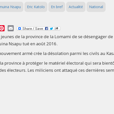
amuina Nsapu
Eric Katolo
En bref
Actualité
National
essage
Pinterest
Email
 jeunes de la province de la Lomami de se désengager de 
uina Nsapu tué en août 2016.
 mouvement armé crée la désolation parmi les civils au Kasa
la province à protéger le matériel électoral qui sera bient
des électeurs. Les miliciens ont attaqué ces dernières se