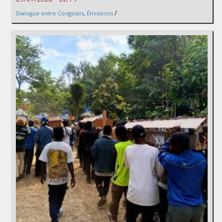
/
Dialogue entre Congolais
,
Émissions