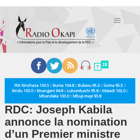
Aller
au
Toggle
contenu
navigation
principal
FM: Kinshasa 103.5 :: Bunia 104.8 :: Bukavu 95.3 :: Goma 95.5 ::
Kindu 103.0 :: Kisangani 94.8 :: Lubumbashi 95.8 :: Matadi 102.0 ::
Mbandaka 103.0 :: Mbuji-mayi 93.8
RDC: Joseph Kabila
annonce la nomination
d’un Premier ministre