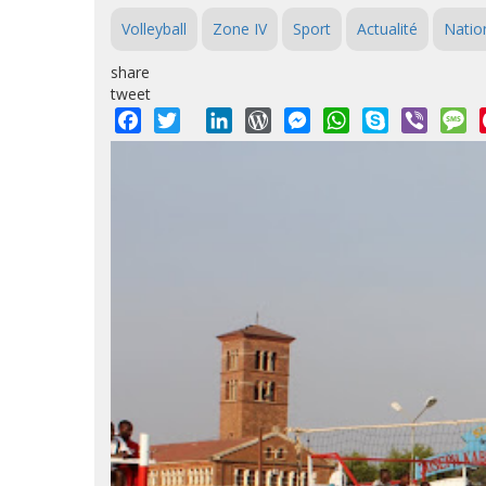
Volleyball
Zone IV
Sport
Actualité
Natio
share
tweet
Facebook
Twitter
LinkedIn
WordPress
Messenger
WhatsApp
Skype
Viber
M