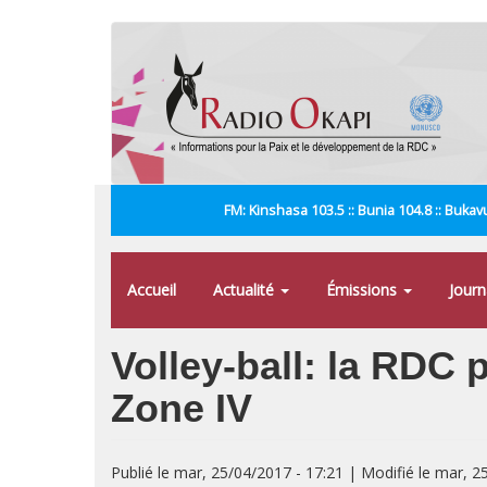
Aller
au
contenu
principal
FM: Kinshasa 103.5 :: Bunia 104.8 :: Bukavu
Accueil
Actualité
Émissions
Jour
Volley-ball: la RDC 
Zone IV
Publié le mar, 25/04/2017 - 17:21 | Modifié le mar, 2