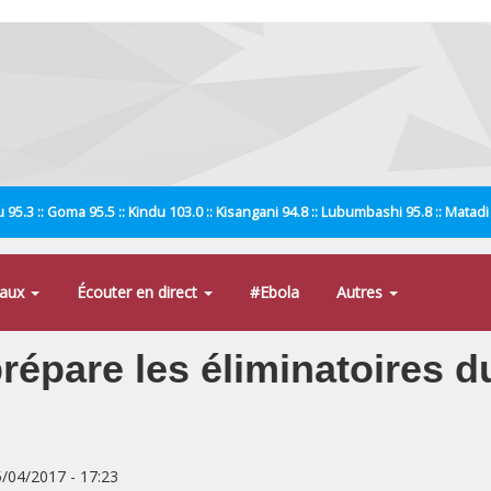
 95.3 :: Goma 95.5 :: Kindu 103.0 :: Kisangani 94.8 :: Lubumbashi 95.8 :: Matad
naux
Écouter en direct
#Ebola
Autres
prépare les éliminatoires 
5/04/2017 - 17:23