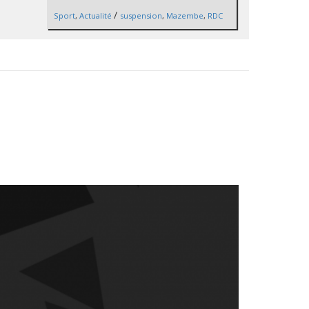
/
Sport
,
Actualité
suspension
,
Mazembe
,
RDC