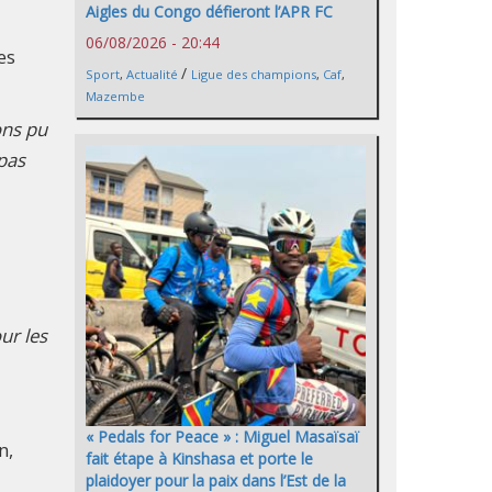
Aigles du Congo défieront l’APR FC
06/08/2026 - 20:44
es
/
Sport
,
Actualité
Ligue des champions
,
Caf
,
Mazembe
ons pu
 pas
ur les
« Pedals for Peace » : Miguel Masaïsaï
n,
fait étape à Kinshasa et porte le
plaidoyer pour la paix dans l’Est de la