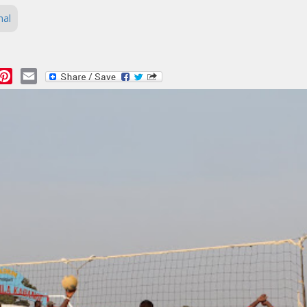
nal
essage
Pinterest
Email