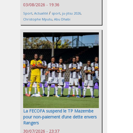
03/08/2026 - 19:36
/
Sport
,
Actualité
sport
,
ju-jitsu 2026
,
Christophe Mputu
,
Abu Dhabi
La FECOFA suspend le TP Mazembe
pour non-paiement d’une dette envers
Rangers
30/07/2026 - 23:37