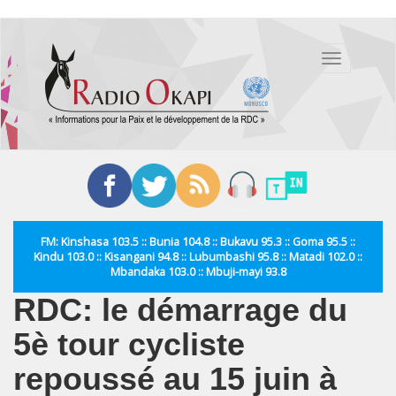
Aller
au
Toggle
contenu
navigation
principal
FM: Kinshasa 103.5 :: Bunia 104.8 :: Bukavu 95.3 :: Goma 95.5 ::
Kindu 103.0 :: Kisangani 94.8 :: Lubumbashi 95.8 :: Matadi 102.0 ::
Mbandaka 103.0 :: Mbuji-mayi 93.8
RDC: le démarrage du
5è tour cycliste
repoussé au 15 juin à