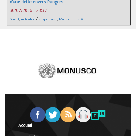
d’une dette envers Rangers
30/07/2026 - 23:37
/
Sport
,
Actualité
suspension
,
Mazembe
,
RDC
Accueil