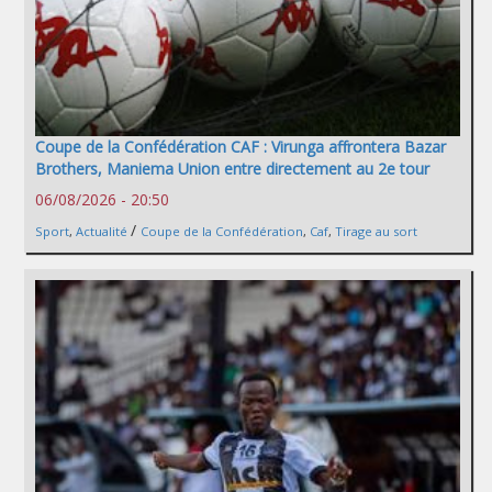
Coupe de la Confédération CAF : Virunga affrontera Bazar
Brothers, Maniema Union entre directement au 2e tour
06/08/2026 - 20:50
/
Sport
,
Actualité
Coupe de la Confédération
,
Caf
,
Tirage au sort