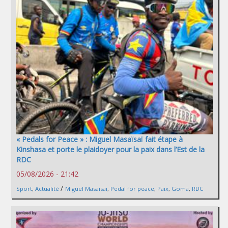
« Pedals for Peace » : Miguel Masaïsaï fait étape à
Kinshasa et porte le plaidoyer pour la paix dans l’Est de la
RDC
05/08/2026 - 21:42
/
Sport
,
Actualité
Miguel Masaisai
,
Pedal for peace
,
Paix
,
Goma
,
RDC