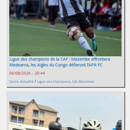
Ligue des champions de la CAF : Mazembe affrontera
Medeama, les Aigles du Congo défieront l’APR FC
06/08/2026 - 20:44
/
Sport
,
Actualité
Ligue des champions
,
Caf
,
Mazembe