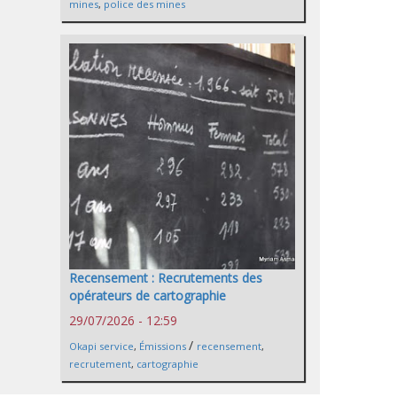
mines
,
police des mines
Recensement : Recrutements des
opérateurs de cartographie
29/07/2026 - 12:59
/
Okapi service
,
Émissions
recensement
,
recrutement
,
cartographie