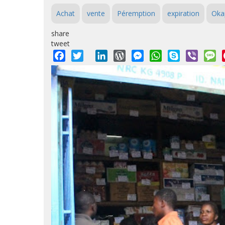
Achat
vente
Péremption
expiration
Okap
share
tweet
Facebook
Twitter
LinkedIn
WordPress
Messenger
WhatsApp
Skype
Viber
M