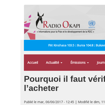
Aller
au
contenu
principal
FM: Kinshasa 103.5 :: Bunia 104.8 :: Bukavu
Accueil
Actualité
Émissions
Jour
Pourquoi il faut véri
l’acheter
Publié le mar, 06/06/2017 - 12:45 | Modifié le dim, 1