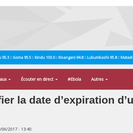
 95.3 :: Goma 95.5 :: Kindu 103.0 :: Kisangani 94.8 :: Lubumbashi 95.8 :: Matad
naux
Écouter en direct
#Ebola
Autres
fier la date d’expiration d
1/06/2017 - 13:40