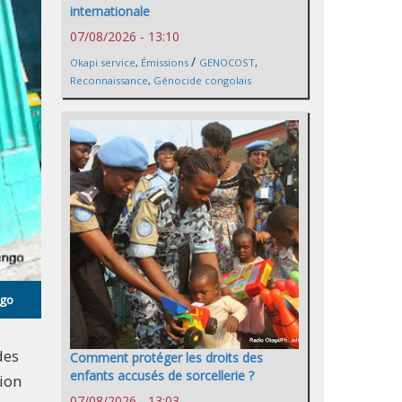
internationale
07/08/2026 - 13:10
/
Okapi service
,
Émissions
GENOCOST
,
Reconnaissance
,
Génocide congolais
ngo
des
Comment protéger les droits des
enfants accusés de sorcellerie ?
tion
07/08/2026 - 13:03