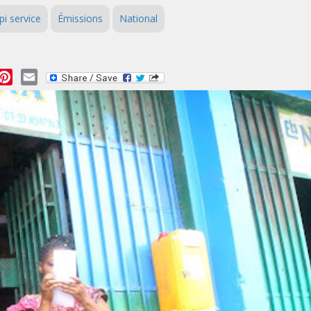
i service
Émissions
National
essage
Pinterest
Email