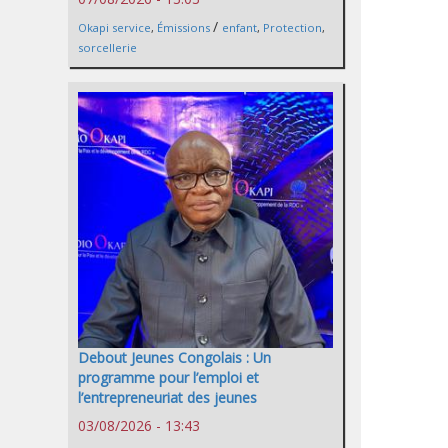
/
Okapi service
,
Émissions
enfant
,
Protection
,
sorcellerie
Debout Jeunes Congolais : Un
programme pour l’emploi et
l’entrepreneuriat des jeunes
03/08/2026 - 13:43