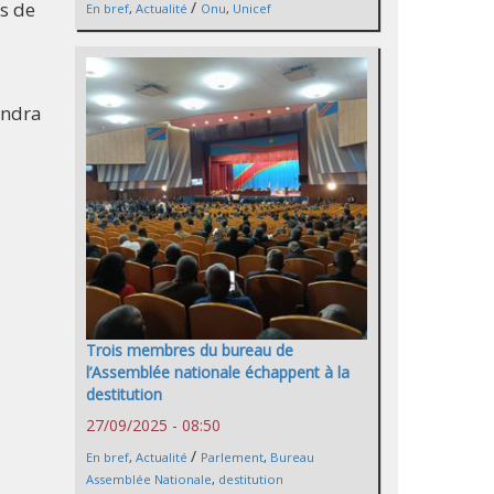
ts de
/
En bref
,
Actualité
Onu
,
Unicef
endra
Trois membres du bureau de
l’Assemblée nationale échappent à la
destitution
27/09/2025 - 08:50
/
En bref
,
Actualité
Parlement
,
Bureau
Assemblée Nationale
,
destitution