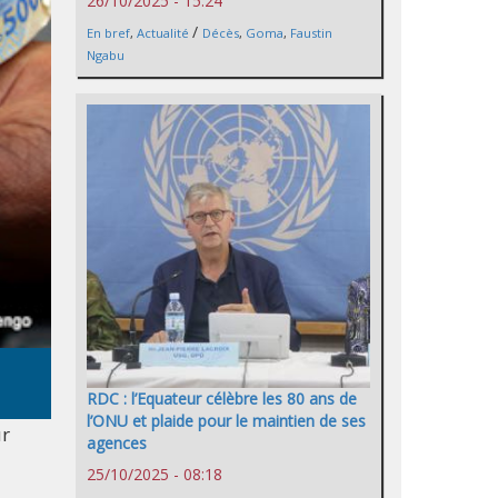
26/10/2025 - 15:24
/
En bref
,
Actualité
Décès
,
Goma
,
Faustin
Ngabu
RDC : l’Equateur célèbre les 80 ans de
l’ONU et plaide pour le maintien de ses
ur
agences
25/10/2025 - 08:18