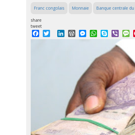
Franc congolais
Monnaie
Banque centrale d
share
tweet
Facebook
Twitter
LinkedIn
WordPress
Messenger
WhatsApp
Skype
Viber
M