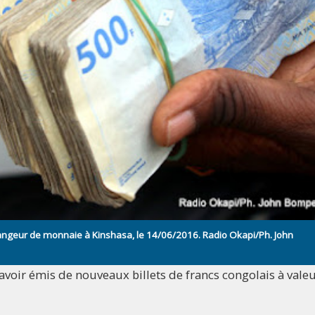
hangeur de monnaie à Kinshasa, le 14/06/2016. Radio Okapi/Ph. John
oir émis de nouveaux billets de francs congolais à vale