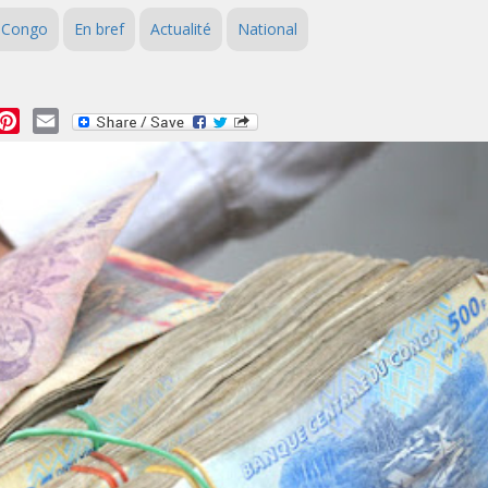
u Congo
En bref
Actualité
National
essage
Pinterest
Email