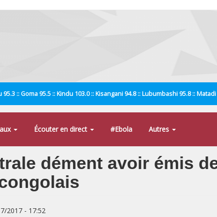
 95.3 :: Goma 95.5 :: Kindu 103.0 :: Kisangani 94.8 :: Lubumbashi 95.8 :: Matad
naux
Écouter en direct
#Ebola
Autres
rale dément avoir émis de
 congolais
07/2017 - 17:52