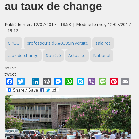
au taux de change
Publié le mer, 12/07/2017 - 18:58 | Modifié le mer, 12/07/2017
- 19:12
CPUC
professeurs d&#039;université
salaires
taux de change
Société
Actualité
National
share
tweet
Facebook
Twitter
LinkedIn
WordPress
Messenger
WhatsApp
Skype
Viber
Message
Pinterest
Emai