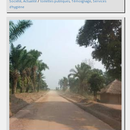
/
Société
,
Actualité
toilettes publiques
,
Témoignage
,
Services
d'hygiène