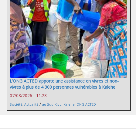
L’ONG ACTED apporte une assistance en vivres et non-
vivres à plus de 4 300 personnes vulnérables à Kalehe
07/08/2026 - 11:28
/
Société
,
Actualité
au Sud-Kivu
,
Kalehe
,
ONG ACTED