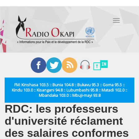
Aller
au
Toggle
contenu
navigation
principal
FM: Kinshasa 103.5 :: Bunia 104.8 :: Bukavu 95.3 :: Goma 95.5 ::
Kindu 103.0 :: Kisangani 94.8 :: Lubumbashi 95.8 :: Matadi 102.0 ::
Mbandaka 103.0 :: Mbuji-mayi 93.8
RDC: les professeurs
d'université réclament
des salaires conformes