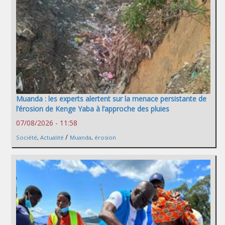
Muanda : les experts alertent sur la menace persistante de
l’érosion de Kenge Yaba à l’approche des pluies
07/08/2026 - 11:58
/
Société
,
Actualité
Muanda
,
érosion