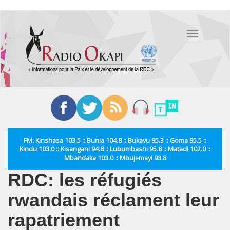
Aller
au
Toggle
contenu
navigation
principal
FM: Kinshasa 103.5 :: Bunia 104.8 :: Bukavu 95.3 :: Goma 95.5 ::
Kindu 103.0 :: Kisangani 94.8 :: Lubumbashi 95.8 :: Matadi 102.0 ::
Mbandaka 103.0 :: Mbuji-mayi 93.8
RDC: les réfugiés
rwandais réclament leur
rapatriement