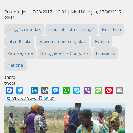
Publié le jeu, 17/08/2017 - 12:34 | Modifié le jeu, 17/08/2017 -
20:11
réfugiés rwandais
moratoire statut réfugié
Nord Kivu
Julien Paluku
gouvernement congolais
Rwanda
Paul Kagame
Dialogue entre Congolais
Émissions
National
share
tweet
Facebook
Twitter
LinkedIn
WordPress
Messenger
WhatsApp
Skype
Viber
Message
Pinterest
Emai