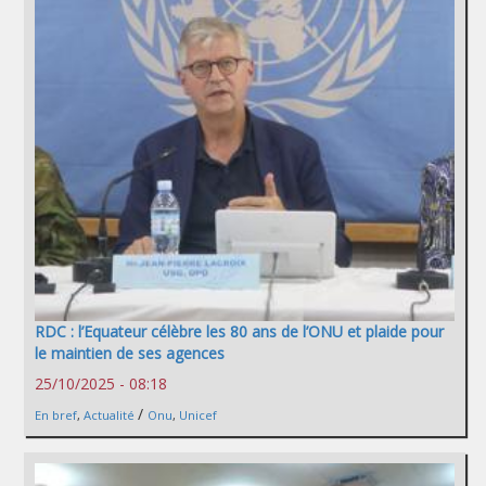
RDC : l’Equateur célèbre les 80 ans de l’ONU et plaide pour
le maintien de ses agences
25/10/2025 - 08:18
/
En bref
,
Actualité
Onu
,
Unicef