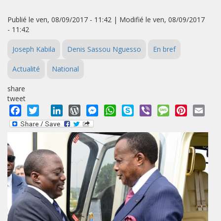
Publié le ven, 08/09/2017 - 11:42 | Modifié le ven, 08/09/2017
- 11:42
Joseph Kabila
Denis Sassou Nguesso
En bref
Actualité
National
share
tweet
Facebook
Twitter
LinkedIn
WordPress
Messenger
WhatsApp
Skype
Viber
Message
Pinterest
Emai