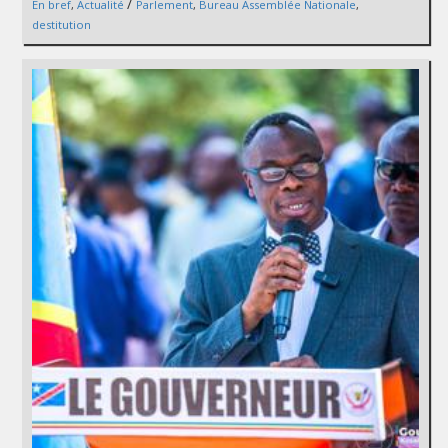
/
En bref
,
Actualité
Parlement
,
Bureau Assemblée Nationale
,
destitution