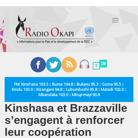
Aller
au
Toggle
contenu
navigation
principal
FM: Kinshasa 103.5 :: Bunia 104.8 :: Bukavu 95.3 :: Goma 95.5 ::
Kindu 103.0 :: Kisangani 94.8 :: Lubumbashi 95.8 :: Matadi 102.0 ::
Mbandaka 103.0 :: Mbuji-mayi 93.8
Kinshasa et Brazzaville
s’engagent à renforcer
leur coopération