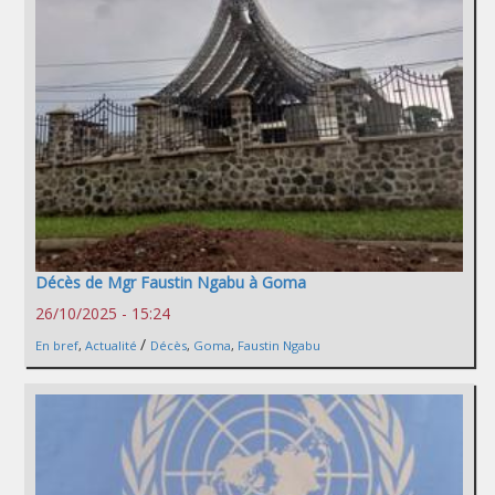
Décès de Mgr Faustin Ngabu à Goma
26/10/2025 - 15:24
/
En bref
,
Actualité
Décès
,
Goma
,
Faustin Ngabu