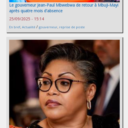
Le gouverneur Jean-Paul Mbwebwa de retour à Mbuji-Mayi
après quatre mois d'absence
25/09/2025 - 15:14
/
En bref
,
Actualité
gouverneur
,
reprise de poste