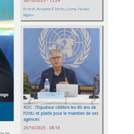
26/10/2025 - 15:24
/
En bref
,
Actualité
Décès
,
Goma
,
Faustin
Ngabu
RDC : l’Equateur célèbre les 80 ans de
l’ONU et plaide pour le maintien de ses
agences
25/10/2025 - 08:18
ir le