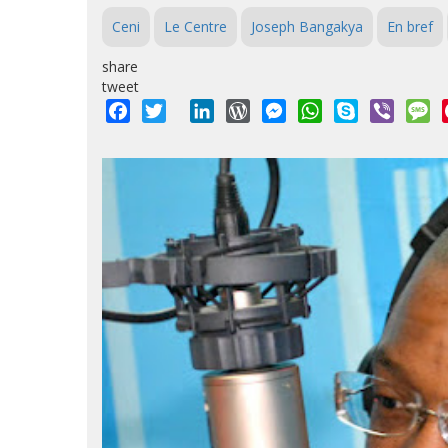
Ceni
Le Centre
Joseph Bangakya
En bref
share
tweet
Facebook
Twitter
LinkedIn
WordPress
Messenger
WhatsApp
Skype
Viber
M