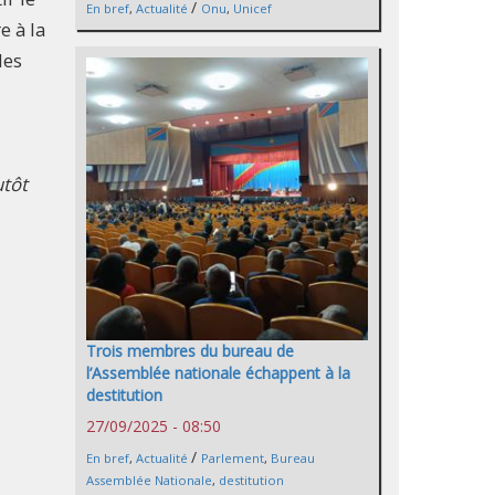
/
En bref
,
Actualité
Onu
,
Unicef
e à la
des
utôt
Trois membres du bureau de
l’Assemblée nationale échappent à la
destitution
27/09/2025 - 08:50
/
En bref
,
Actualité
Parlement
,
Bureau
Assemblée Nationale
,
destitution