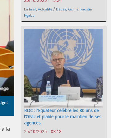
26/10/2025 - 15:24
/
En bref
,
Actualité
Décès
,
Goma
,
Faustin
Ngabu
dget
RDC : l’Equateur célèbre les 80 ans de
l’ONU et plaide pour le maintien de ses
agences
 à la
25/10/2025 - 08:18