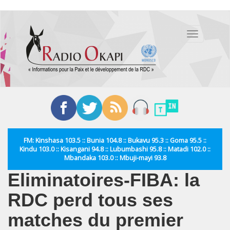
Aller
au
Toggle
contenu
navigation
principal
FM: Kinshasa 103.5 :: Bunia 104.8 :: Bukavu 95.3 :: Goma 95.5 ::
Kindu 103.0 :: Kisangani 94.8 :: Lubumbashi 95.8 :: Matadi 102.0 ::
Mbandaka 103.0 :: Mbuji-mayi 93.8
Eliminatoires-FIBA: la
RDC perd tous ses
matches du premier