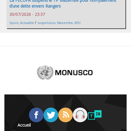
La FECOFA suspend le TP Mazembe pour non-paiement
d’une dette envers Rangers
30/07/2026 - 23:37
/
Sport
,
Actualité
suspension
,
Mazembe
,
RDC
Accueil