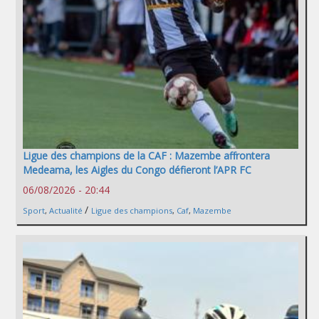
Ligue des champions de la CAF : Mazembe affrontera
Medeama, les Aigles du Congo défieront l’APR FC
06/08/2026 - 20:44
/
Sport
,
Actualité
Ligue des champions
,
Caf
,
Mazembe