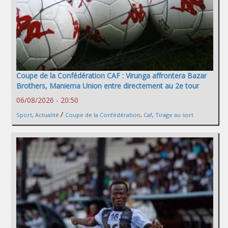
Coupe de la Confédération CAF : Virunga affrontera Bazar
Brothers, Maniema Union entre directement au 2e tour
06/08/2026 - 20:50
/
Sport
,
Actualité
Coupe de la Confédération
,
Caf
,
Tirage au sort