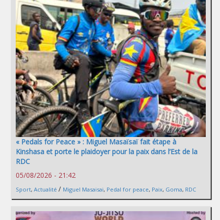
« Pedals for Peace » : Miguel Masaïsaï fait étape à
Kinshasa et porte le plaidoyer pour la paix dans l’Est de la
RDC
05/08/2026 - 21:42
/
Sport
,
Actualité
Miguel Masaisai
,
Pedal for peace
,
Paix
,
Goma
,
RDC