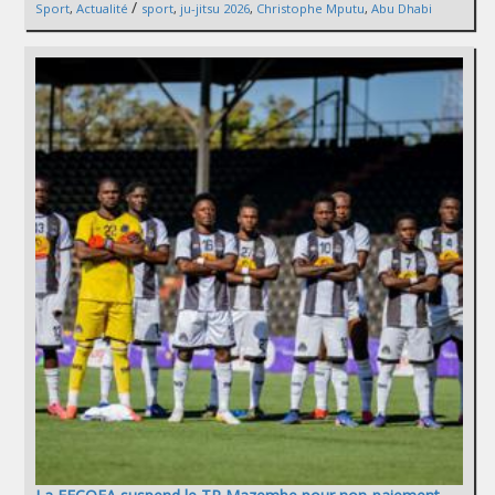
/
Sport
,
Actualité
sport
,
ju-jitsu 2026
,
Christophe Mputu
,
Abu Dhabi