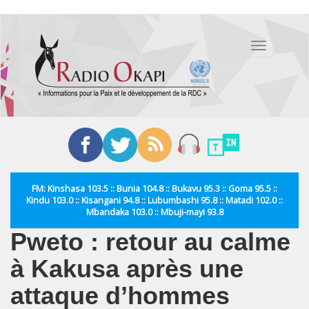
Aller
au
Toggle
contenu
navigation
principal
FM: Kinshasa 103.5 :: Bunia 104.8 :: Bukavu 95.3 :: Goma 95.5 ::
Kindu 103.0 :: Kisangani 94.8 :: Lubumbashi 95.8 :: Matadi 102.0 ::
Mbandaka 103.0 :: Mbuji-mayi 93.8
Pweto : retour au calme
à Kakusa après une
attaque d’hommes