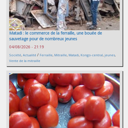
Matadi : le commerce de la ferraille, une bouée de
sauvetage pour de nombreux jeunes
04/08/2026 - 21:19
/
Société
,
Actualité
Ferraille
,
Mitraille
,
Matadi
,
Kongo-central
,
jeunes
,
Vente de la mitraille