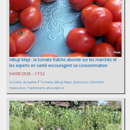
Mbuji-Mayi : la tomate fraîche abonde sur les marchés et
les experts en santé encouragent sa consommation
04/08/2026 - 17:52
/
Société
,
Actualité
Tomate
,
Mbuji-Mayi
,
Nutrition
,
infertilité
masculine
,
Traitement
,
abondance