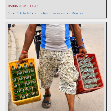
05/08/2026 - 14:42
/
Société
,
Actualité
Nord-Kivu
,
Beni
,
incendies
,
Monusco