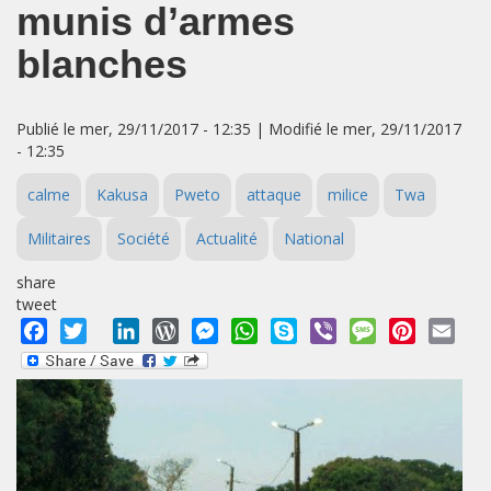
munis d’armes
blanches
Publié le mer, 29/11/2017 - 12:35 | Modifié le mer, 29/11/2017
- 12:35
calme
Kakusa
Pweto
attaque
milice
Twa
Militaires
Société
Actualité
National
share
tweet
Facebook
Twitter
LinkedIn
WordPress
Messenger
WhatsApp
Skype
Viber
Message
Pinterest
Emai