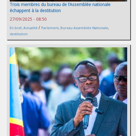
Trois membres du bureau de l’Assemblée nationale
échappent à la destitution
27/09/2025 - 08:50
/
En bref
,
Actualité
Parlement
,
Bureau Assemblée Nationale
,
destitution