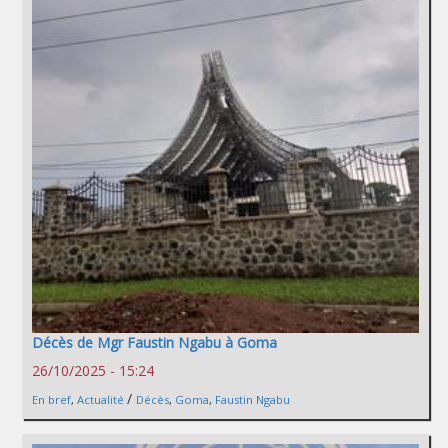
Décès de Mgr Faustin Ngabu à Goma
26/10/2025 - 15:24
/
En bref
,
Actualité
Décès
,
Goma
,
Faustin Ngabu