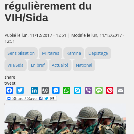
régulièrement du
VIH/Sida
Publié le lun, 11/12/2017 - 12:51 | Modifié le lun, 11/12/2017 -
12:51
Sensibilisation
Militaires
Kamina
Dépistage
VIH/Sida
En bref
Actualité
National
share
tweet
Facebook
Twitter
LinkedIn
WordPress
Messenger
WhatsApp
Skype
Viber
Message
Pinterest
Emai