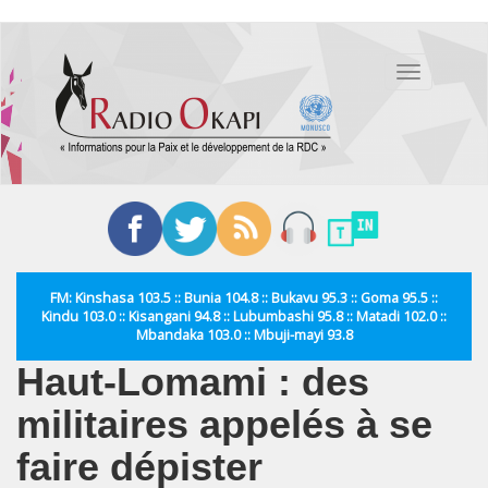
Aller
au
Toggle
contenu
navigation
principal
FM: Kinshasa 103.5 :: Bunia 104.8 :: Bukavu 95.3 :: Goma 95.5 ::
Kindu 103.0 :: Kisangani 94.8 :: Lubumbashi 95.8 :: Matadi 102.0 ::
Mbandaka 103.0 :: Mbuji-mayi 93.8
Haut-Lomami : des
militaires appelés à se
faire dépister