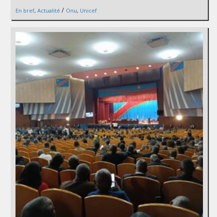
/
En bref
,
Actualité
Onu
,
Unicef