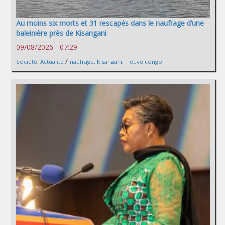
Au moins six morts et 31 rescapés dans le naufrage d’une
baleinière près de Kisangani
09/08/2026 - 07:29
/
Société
,
Actualité
naufrage
,
Kisangani
,
Fleuve congo