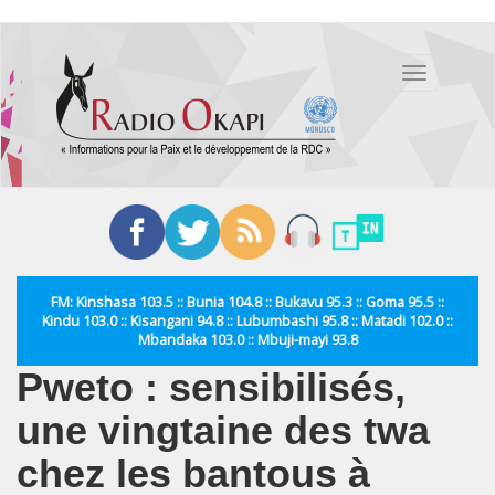
Aller
au
Toggle
contenu
navigation
principal
FM: Kinshasa 103.5 :: Bunia 104.8 :: Bukavu 95.3 :: Goma 95.5 ::
Kindu 103.0 :: Kisangani 94.8 :: Lubumbashi 95.8 :: Matadi 102.0 ::
Mbandaka 103.0 :: Mbuji-mayi 93.8
Pweto : sensibilisés,
une vingtaine des twa
chez les bantous à