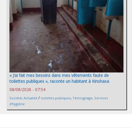
« J’ai fait mes besoins dans mes vêtements faute de
toilettes publiques », raconte un habitant à Kinshasa
08/08/2026 - 07:54
/
Société
,
Actualité
toilettes publiques
,
Témoignage
,
Services
d'hygiène