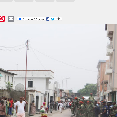
essage
Pinterest
Email