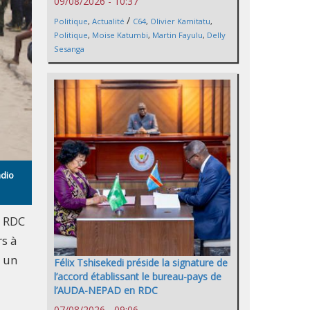
09/08/2026 - 10:37
/
Politique
,
Actualité
C64
,
Olivier Kamitatu
,
Politique
,
Moise Katumbi
,
Martin Fayulu
,
Delly
Sesanga
adio
n RDC
rs à
à un
Félix Tshisekedi préside la signature de
l’accord établissant le bureau-pays de
l’AUDA-NEPAD en RDC
07/08/2026 - 09:06