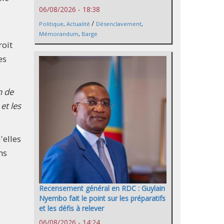
06/08/2026 - 18:38
/
Politique
,
Actualité
Désenclavement
,
Mémorandum
,
Barge
roit
es
n de
et les
'elles
ns
Recensement général en RDC : Guylain
Nyembo fait le point sur les préparatifs
et les défis à relever
06/08/2026 - 14:24