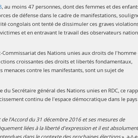
8
, au moins 47 personnes, dont des femmes et des enfants
 forces de défense dans le cadre de manifestations, soulign
rité congolais ont tenté de dissimuler ces graves violation
victimes et en entravant le travail des observateurs natio
t-Commissariat des Nations unies aux droits de l'homme e
tions croissantes des droits et libertés fondamentaux,
es menaces contre les manifestants, sont un sujet de
e du Secrétaire général des Nations unies en RDC, ce rapp
écissement continu de l'espace démocratique dans le pays
prit de l’Accord du 31 décembre 2016 et ses mesures de
quement liées à la liberté d'expression et il est absolumen
entendues dans le contexte des prochaines élections
», a-t-e