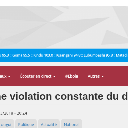
 95.3 :: Goma 95.5 :: Kindu 103.0 :: Kisangani 94.8 :: Lubumbashi 95.8 :: Matad
naux
Écouter en direct
#Ebola
Autres
 violation constante du dro
03/2018 - 20:24
rougui
Politique
Actualité
National