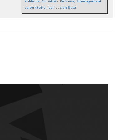
/
Politique
,
Actualité
Kinshasa
,
Aménagement
du territoire
,
Jean Lucien Busa