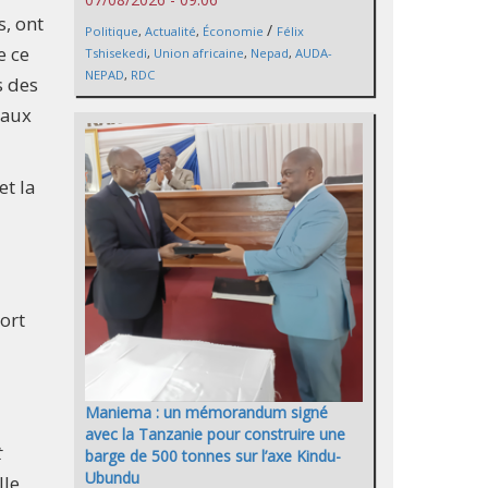
, ont
/
Politique
,
Actualité
,
Économie
Félix
e ce
Tshisekedi
,
Union africaine
,
Nepad
,
AUDA-
NEPAD
,
RDC
s des
naux
t la
ort
Maniema : un mémorandum signé
avec la Tanzanie pour construire une
t
barge de 500 tonnes sur l’axe Kindu-
Ubundu
lle