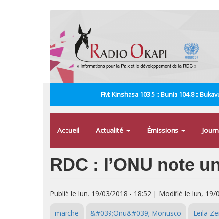
Aller
au
contenu
principal
FM: Kinshasa 103.5 :: Bunia 104.8 :: Bukavu
Accueil
Actualité
Émissions
Jour
RDC : l’ONU note une
Publié le lun, 19/03/2018 - 18:52 | Modifié le lun, 19/
marche
&#039;Onu&#039; Monusco
Leila Ze