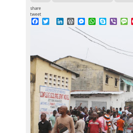
share
tweet
Facebook
Twitter
LinkedIn
WordPress
Messenger
WhatsApp
Skype
Viber
M