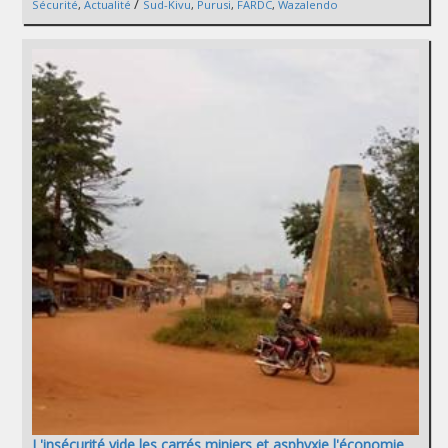
/
Sécurité
,
Actualité
Sud-Kivu
,
Purusi
,
FARDC
,
Wazalendo
L'insécurité vide les carrés miniers et asphyxie l'économie