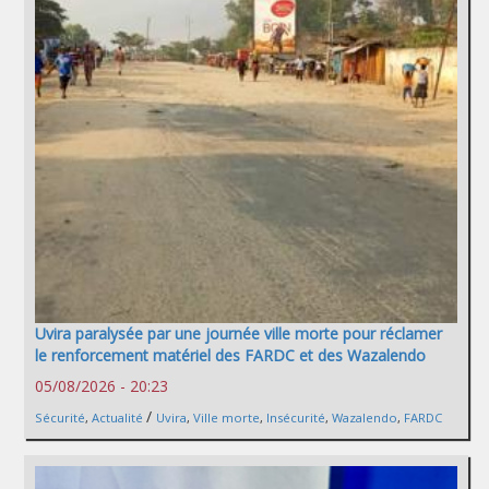
Uvira paralysée par une journée ville morte pour réclamer
le renforcement matériel des FARDC et des Wazalendo
05/08/2026 - 20:23
/
Sécurité
,
Actualité
Uvira
,
Ville morte
,
Insécurité
,
Wazalendo
,
FARDC