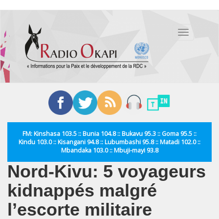
Aller
au
Toggle
contenu
navigation
principal
FM: Kinshasa 103.5 :: Bunia 104.8 :: Bukavu 95.3 :: Goma 95.5 ::
Kindu 103.0 :: Kisangani 94.8 :: Lubumbashi 95.8 :: Matadi 102.0 ::
Mbandaka 103.0 :: Mbuji-mayi 93.8
Nord-Kivu: 5 voyageurs
kidnappés malgré
l’escorte militaire