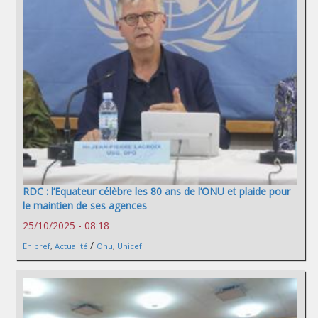
RDC : l’Equateur célèbre les 80 ans de l’ONU et plaide pour
le maintien de ses agences
25/10/2025 - 08:18
/
En bref
,
Actualité
Onu
,
Unicef