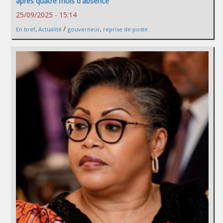
après quatre mois d'absence
25/09/2025 - 15:14
/
En bref
,
Actualité
gouverneur
,
reprise de poste