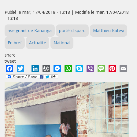
Publié le mar, 17/04/2018 - 13:18 | Modifié le mar, 17/04/2018
- 13:18
nseignant de Kananga
porté-disparu
Matthieu Kateyi
En bref
Actualité
National
share
tweet
Facebook
Twitter
LinkedIn
WordPress
Messenger
WhatsApp
Skype
Viber
Message
Pinterest
Emai