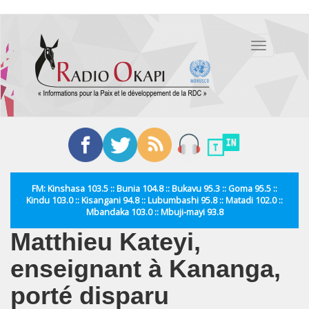
Aller
au
Toggle
contenu
navigation
principal
FM: Kinshasa 103.5 :: Bunia 104.8 :: Bukavu 95.3 :: Goma 95.5 ::
Kindu 103.0 :: Kisangani 94.8 :: Lubumbashi 95.8 :: Matadi 102.0 ::
Mbandaka 103.0 :: Mbuji-mayi 93.8
Matthieu Kateyi,
enseignant à Kananga,
porté disparu