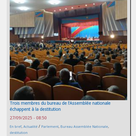
Trois membres du bureau de l’Assemblée nationale
échappent à la destitution
27/09/2025 - 08:50
/
En bref
,
Actualité
Parlement
,
Bureau Assemblée Nationale
,
destitution