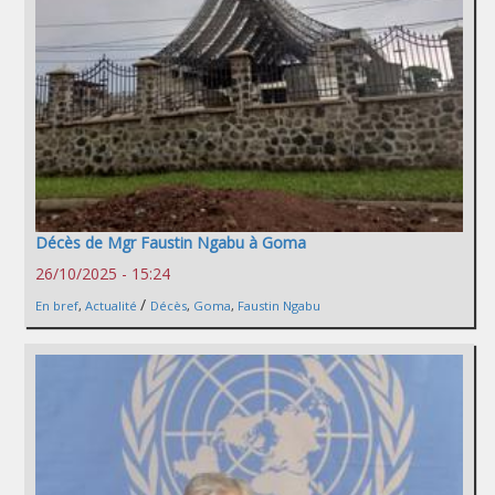
Décès de Mgr Faustin Ngabu à Goma
26/10/2025 - 15:24
/
En bref
,
Actualité
Décès
,
Goma
,
Faustin Ngabu