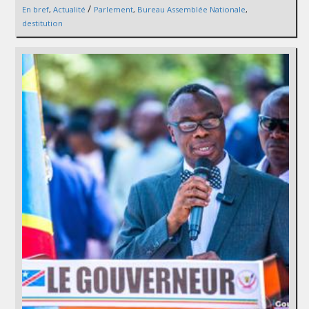
/
En bref
,
Actualité
Parlement
,
Bureau Assemblée Nationale
,
destitution