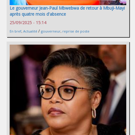
Le gouverneur Jean-Paul Mbwebwa de retour à Mbuji-Mayi
après quatre mois d'absence
25/09/2025 - 15:14
/
En bref
,
Actualité
gouverneur
,
reprise de poste