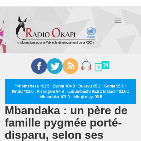
Aller
au
Toggle
contenu
navigation
principal
FM: Kinshasa 103.5 :: Bunia 104.8 :: Bukavu 95.3 :: Goma 95.5 ::
Kindu 103.0 :: Kisangani 94.8 :: Lubumbashi 95.8 :: Matadi 102.0 ::
Mbandaka 103.0 :: Mbuji-mayi 93.8
Mbandaka : un père de
famille pygmée porté-
disparu, selon ses