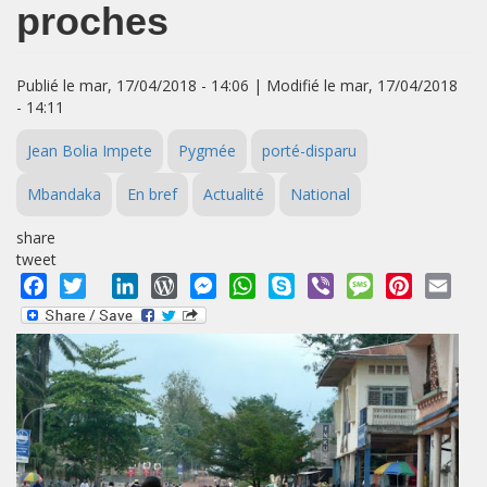
proches
Publié le mar, 17/04/2018 - 14:06 | Modifié le mar, 17/04/2018
- 14:11
Jean Bolia Impete
Pygmée
porté-disparu
Mbandaka
En bref
Actualité
National
share
tweet
Facebook
Twitter
LinkedIn
WordPress
Messenger
WhatsApp
Skype
Viber
Message
Pinterest
Emai