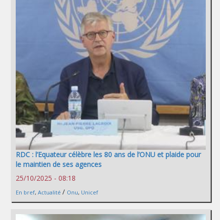
RDC : l’Equateur célèbre les 80 ans de l’ONU et plaide pour
le maintien de ses agences
25/10/2025 - 08:18
/
En bref
,
Actualité
Onu
,
Unicef