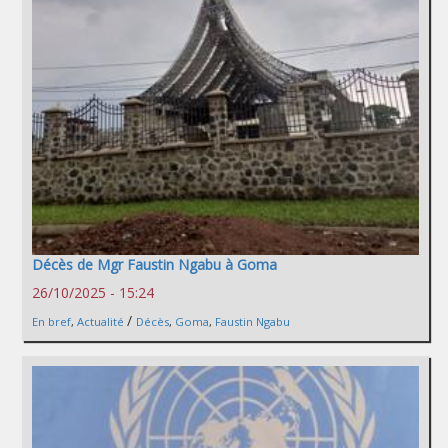
Décès de Mgr Faustin Ngabu à Goma
26/10/2025 - 15:24
/
En bref
,
Actualité
Décès
,
Goma
,
Faustin Ngabu