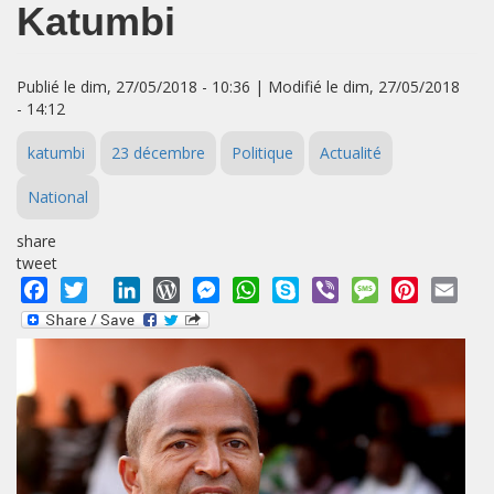
Katumbi
Publié le dim, 27/05/2018 - 10:36 | Modifié le dim, 27/05/2018
- 14:12
katumbi
23 décembre
Politique
Actualité
National
share
tweet
Facebook
Twitter
LinkedIn
WordPress
Messenger
WhatsApp
Skype
Viber
Message
Pinterest
Emai