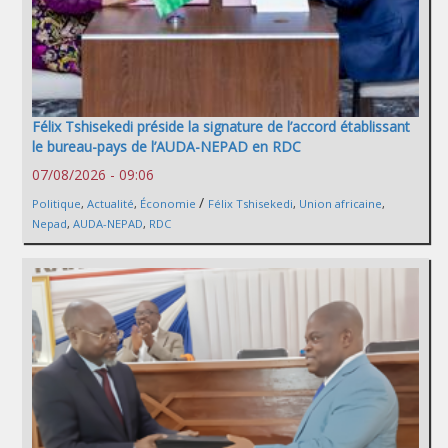
Félix Tshisekedi préside la signature de l’accord établissant
le bureau-pays de l’AUDA-NEPAD en RDC
07/08/2026 - 09:06
/
Politique
,
Actualité
,
Économie
Félix Tshisekedi
,
Union africaine
,
Nepad
,
AUDA-NEPAD
,
RDC