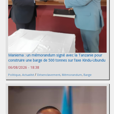
Maniema : un mémorandum signé avec la Tanzanie pour
construire une barge de 500 tonnes sur l’axe Kindu-Ubundu
06/08/2026 - 18:38
/
Politique
,
Actualité
Désenclavement
,
Mémorandum
,
Barge