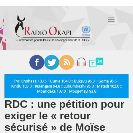
Aller
au
Toggle
contenu
navigation
principal
FM: Kinshasa 103.5 :: Bunia 104.8 :: Bukavu 95.3 :: Goma 95.5 ::
Kindu 103.0 :: Kisangani 94.8 :: Lubumbashi 95.8 :: Matadi 102.0 ::
Mbandaka 103.0 :: Mbuji-mayi 93.8
RDC : une pétition pour
exiger le « retour
sécurisé » de Moïse