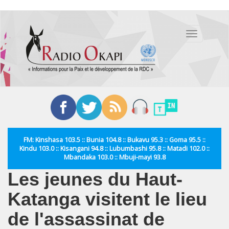
Aller
au
Toggle
contenu
navigation
principal
FM: Kinshasa 103.5 :: Bunia 104.8 :: Bukavu 95.3 :: Goma 95.5 ::
Kindu 103.0 :: Kisangani 94.8 :: Lubumbashi 95.8 :: Matadi 102.0 ::
Mbandaka 103.0 :: Mbuji-mayi 93.8
Les jeunes du Haut-
Katanga visitent le lieu
de l'assassinat de