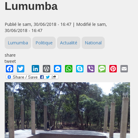
Lumumba
Publié le sam, 30/06/2018 - 16:47 | Modifié le sam,
30/06/2018 - 16:47
Lumumba
Politique
Actualité
National
share
tweet
Facebook
Twitter
LinkedIn
WordPress
Messenger
WhatsApp
Skype
Viber
Message
Pinterest
Emai