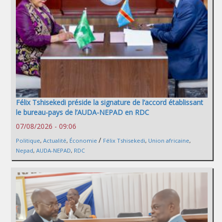
Félix Tshisekedi préside la signature de l’accord établissant
le bureau-pays de l’AUDA-NEPAD en RDC
07/08/2026 - 09:06
/
Politique
,
Actualité
,
Économie
Félix Tshisekedi
,
Union africaine
,
Nepad
,
AUDA-NEPAD
,
RDC