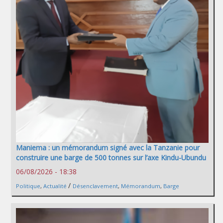
Maniema : un mémorandum signé avec la Tanzanie pour
construire une barge de 500 tonnes sur l’axe Kindu-Ubundu
06/08/2026 - 18:38
/
Politique
,
Actualité
Désenclavement
,
Mémorandum
,
Barge