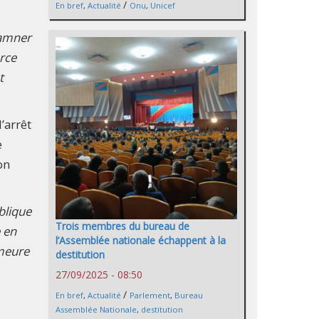
/
En bref
,
Actualité
Onu
,
Unicef
damner
rce
t
’arrêt
e
on
blique
Trois membres du bureau de
 en
l’Assemblée nationale échappent à la
emeure
destitution
27/09/2025 - 08:50
/
En bref
,
Actualité
Parlement
,
Bureau
Assemblée Nationale
,
destitution