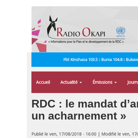
Aller
au
contenu
principal
FM: Kinshasa 103.5 :: Bunia 104.8 :: Bukavu
Accueil
Actualité
Émissions
Jour
RDC : le mandat d’ar
un acharnement »
Publié le ven, 17/08/2018 - 16:00 | Modifié le ven, 17