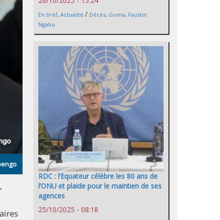
26/10/2025 - 15:24
/
En bref
,
Actualité
Décès
,
Goma
,
Faustin
Ngabu
mpengo
RDC : l’Equateur célèbre les 80 ans de
,
l’ONU et plaide pour le maintien de ses
agences
25/10/2025 - 08:18
aires