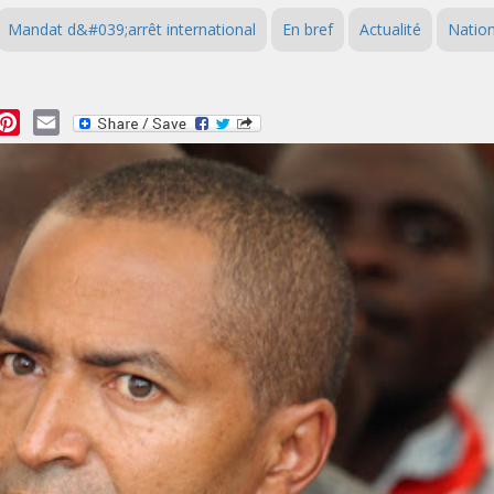
Mandat d&#039;arrêt international
En bref
Actualité
Nation
essage
Pinterest
Email