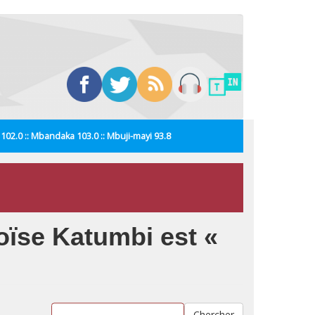
i 102.0 :: Mbandaka 103.0 :: Mbuji-mayi 93.8
oïse Katumbi est «
Chercher