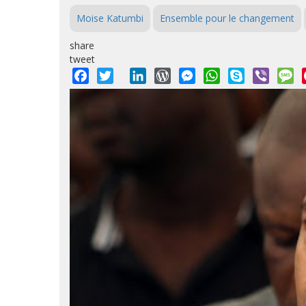
Moise Katumbi
Ensemble pour le changement
share
tweet
Facebook
Twitter
LinkedIn
WordPress
Messenger
WhatsApp
Skype
Viber
M