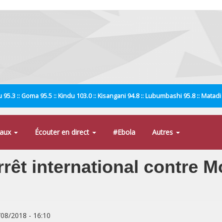
 95.3 :: Goma 95.5 :: Kindu 103.0 :: Kisangani 94.8 :: Lubumbashi 95.8 :: Matad
naux
Écouter en direct
#Ebola
Autres
rêt international contre M
/08/2018 - 16:10