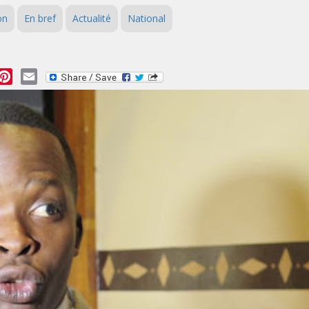
on
En bref
Actualité
National
essage
Pinterest
Email