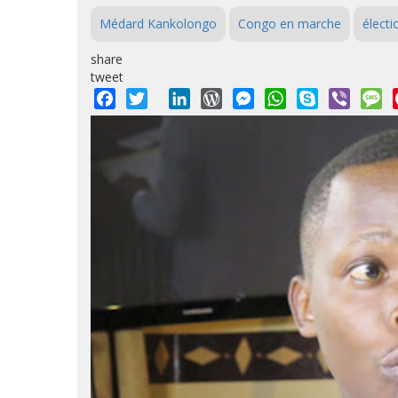
Médard Kankolongo
Congo en marche
électi
share
tweet
Facebook
Twitter
LinkedIn
WordPress
Messenger
WhatsApp
Skype
Viber
M