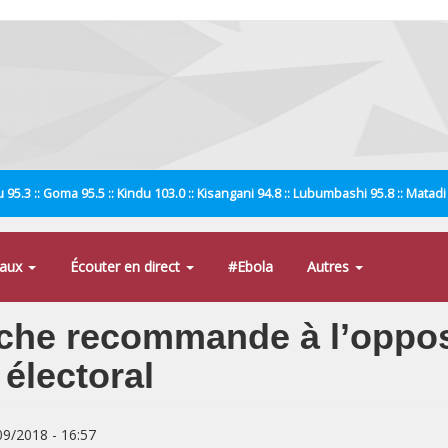
 95.3 :: Goma 95.5 :: Kindu 103.0 :: Kisangani 94.8 :: Lubumbashi 95.8 :: Matad
naux
Écouter en direct
#Ebola
Autres
he recommande à l’opposi
 électoral
/09/2018 - 16:57