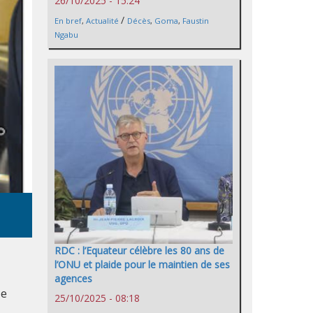
26/10/2025 - 15:24
/
En bref
,
Actualité
Décès
,
Goma
,
Faustin
Ngabu
RDC : l’Equateur célèbre les 80 ans de
l’ONU et plaide pour le maintien de ses
agences
le
25/10/2025 - 08:18