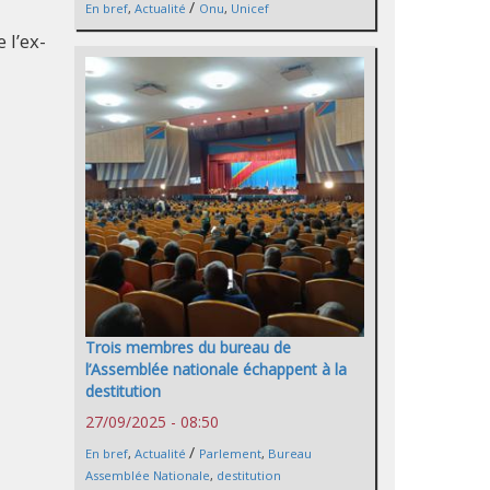
/
En bref
,
Actualité
Onu
,
Unicef
 l’ex-
Trois membres du bureau de
l’Assemblée nationale échappent à la
destitution
27/09/2025 - 08:50
/
En bref
,
Actualité
Parlement
,
Bureau
Assemblée Nationale
,
destitution