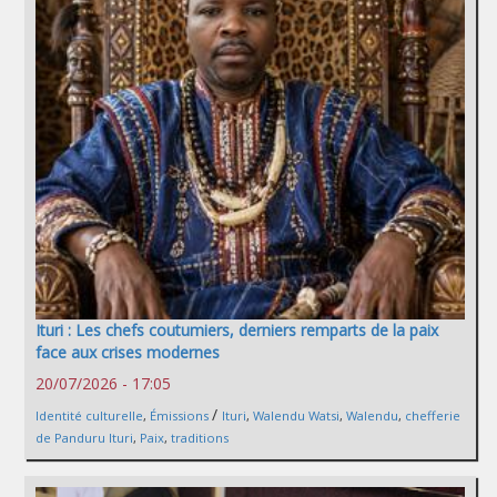
Ituri : Les chefs coutumiers, derniers remparts de la paix
face aux crises modernes
20/07/2026 - 17:05
/
Identité culturelle
,
Émissions
Ituri
,
Walendu Watsi
,
Walendu
,
chefferie
de Panduru Ituri
,
Paix
,
traditions