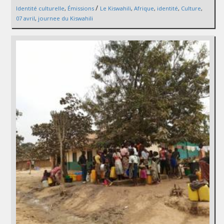
/
Identité culturelle
,
Émissions
Le Kiswahili
,
Afrique
,
identité
,
Culture
,
07 avril
,
journee du Kiswahili