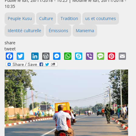
Publié le lun, 26/11/2018 - 10:25 | Modifié le lun, 26/11/2018 -
10:35
Peuple Kusu
Culture
Tradition
us et coutumes
Identité culturelle
Émissions
Maniema
share
tweet
Facebook
Twitter
LinkedIn
WordPress
Messenger
WhatsApp
Skype
Viber
Message
Pinterest
Emai