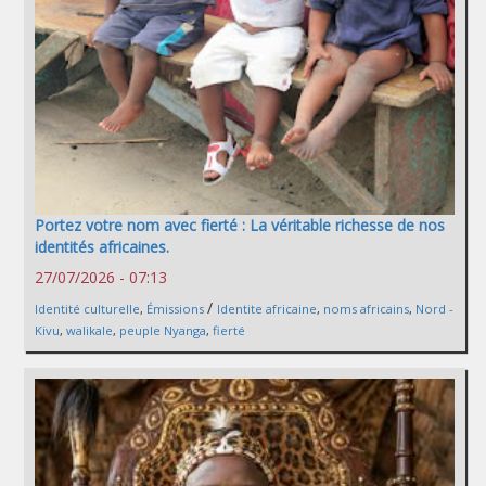
Portez votre nom avec fierté : La véritable richesse de nos
identités africaines.
27/07/2026 - 07:13
/
Identité culturelle
,
Émissions
Identite africaine
,
noms africains
,
Nord -
Kivu
,
walikale
,
peuple Nyanga
,
fierté