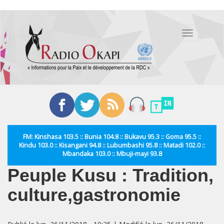
Aller
au
Toggle
contenu
navigation
principal
FM: Kinshasa 103.5 :: Bunia 104.8 :: Bukavu 95.3 :: Goma 95.5 ::
Kindu 103.0 :: Kisangani 94.8 :: Lubumbashi 95.8 :: Matadi 102.0 ::
Mbandaka 103.0 :: Mbuji-mayi 93.8
Peuple Kusu : Tradition,
culture,gastronomie