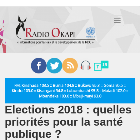
Aller
au
Toggle
contenu
navigation
principal
FM: Kinshasa 103.5 :: Bunia 104.8 :: Bukavu 95.3 :: Goma 95.5 ::
Kindu 103.0 :: Kisangani 94.8 :: Lubumbashi 95.8 :: Matadi 102.0 ::
Mbandaka 103.0 :: Mbuji-mayi 93.8
Elections 2018 : quelles
priorités pour la santé
publique ?