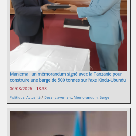
Maniema : un mémorandum signé avec la Tanzanie pour
construire une barge de 500 tonnes sur l’axe Kindu-Ubundu
06/08/2026 - 18:38
/
Politique
,
Actualité
Désenclavement
,
Mémorandum
,
Barge