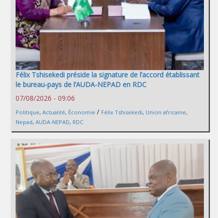
Félix Tshisekedi préside la signature de l’accord établissant
le bureau-pays de l’AUDA-NEPAD en RDC
07/08/2026 - 09:06
/
Politique
,
Actualité
,
Économie
Félix Tshisekedi
,
Union africaine
,
Nepad
,
AUDA-NEPAD
,
RDC