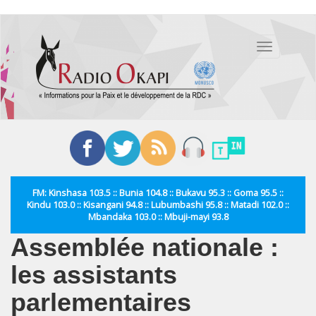
Aller
au
Toggle
contenu
navigation
principal
FM: Kinshasa 103.5 :: Bunia 104.8 :: Bukavu 95.3 :: Goma 95.5 ::
Kindu 103.0 :: Kisangani 94.8 :: Lubumbashi 95.8 :: Matadi 102.0 ::
Mbandaka 103.0 :: Mbuji-mayi 93.8
Assemblée nationale :
les assistants
parlementaires