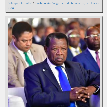
/
Politique
,
Actualité
Kinshasa
,
Aménagement du territoire
,
Jean Lucien
Busa