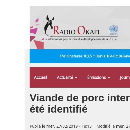
Aller
au
contenu
principal
FM: Kinshasa 103.5 :: Bunia 104.8 :: Bukavu
Accueil
Actualité
Émissions
Jour
Viande de porc inter
été identifié
Publié le mer, 27/02/2019 - 18:13 | Modifié le mer, 2