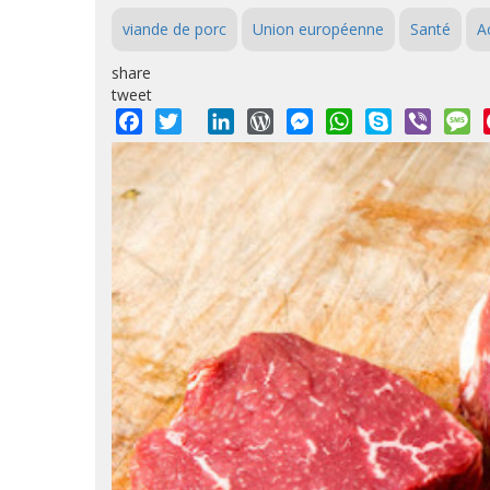
viande de porc
Union européenne
Santé
A
share
tweet
Facebook
Twitter
LinkedIn
WordPress
Messenger
WhatsApp
Skype
Viber
M