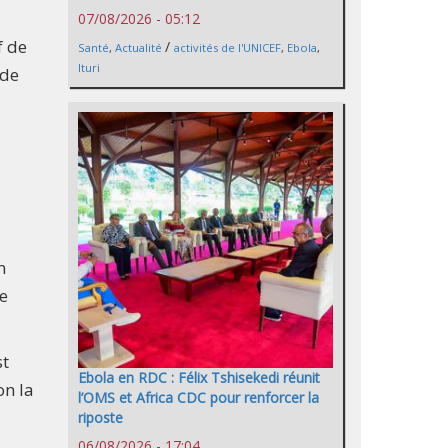
07/08/2026 - 05:12
f de
/
Santé
,
Actualité
activités de l'UNICEF
,
Ebola
,
Ituri
 de
n
le
st
Ebola en RDC : Félix Tshisekedi réunit
on la
l’OMS et Africa CDC pour renforcer la
riposte
06/08/2026 - 17:04