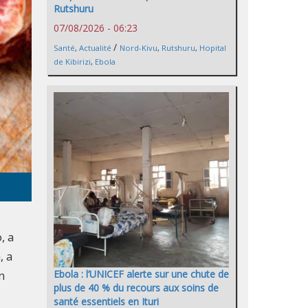
Rutshuru
07/08/2026 - 06:23
/
Santé
,
Actualité
Nord-Kivu
,
Rutshuru
,
Hopital
de Kibirizi
,
Ebola
, a
, a
n
Ebola : l’UNICEF alerte sur une chute de
plus de 40 % du recours aux soins de
santé essentiels en Ituri