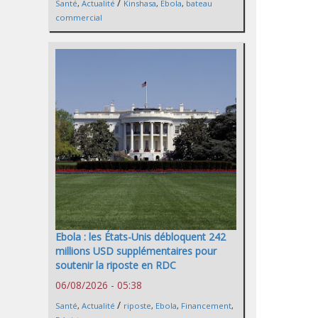
/
Santé
,
Actualité
Kinshasa
,
Ebola
,
bateau
commercial
Ebola : les États-Unis débloquent 242
millions USD supplémentaires pour
soutenir la riposte en RDC
06/08/2026 - 05:38
/
Santé
,
Actualité
riposte
,
Ebola
,
Financement
,