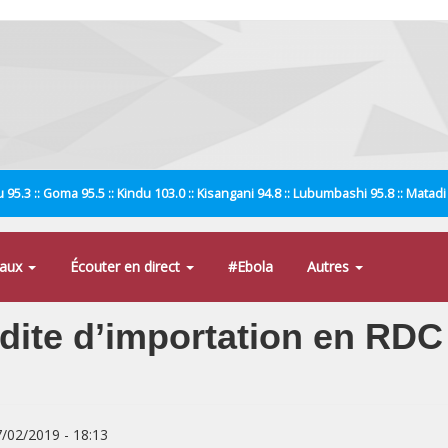
 95.3 :: Goma 95.5 :: Kindu 103.0 :: Kisangani 94.8 :: Lubumbashi 95.8 :: Matad
naux
Écouter en direct
#Ebola
Autres
dite d’importation en RDC 
7/02/2019 - 18:13