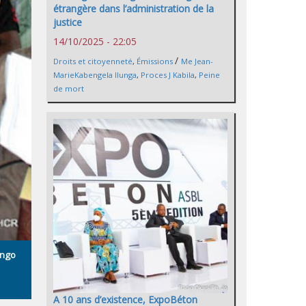
étrangère dans l’administration de la
justice
14/10/2025 - 22:05
/
Droits et citoyenneté
,
Émissions
Me Jean-
MarieKabengela Ilunga
,
Proces J Kabila
,
Peine
de mort
ongo
A 10 ans d’existence, ExpoBéton