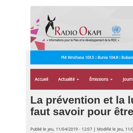
Aller
au
contenu
principal
FM: Kinshasa 103.5 :: Bunia 104.8 :: Bukavu
Accueil
Actualité
Émissions
Jour
La prévention et la l
faut savoir pour êt
Publié le jeu, 11/04/2019 - 12:07 | Modifié le jeu, 11