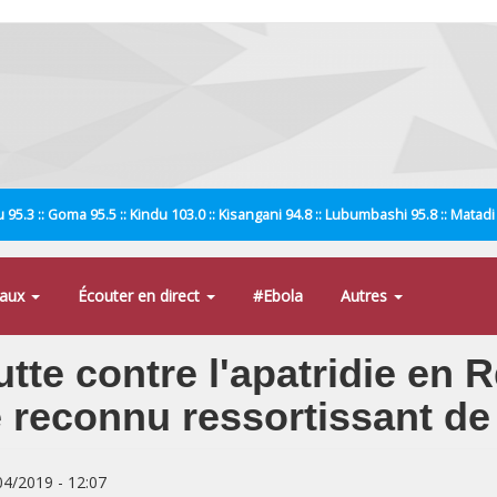
 95.3 :: Goma 95.5 :: Kindu 103.0 :: Kisangani 94.8 :: Lubumbashi 95.8 :: Matad
naux
Écouter en direct
#Ebola
Autres
utte contre l'apatridie en 
re reconnu ressortissant d
/04/2019 - 12:07