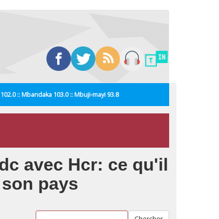
i 102.0 :: Mbandaka 103.0 :: Mbuji-mayi 93.8
Rdc avec Hcr: ce qu'il
e son pays
Chercher