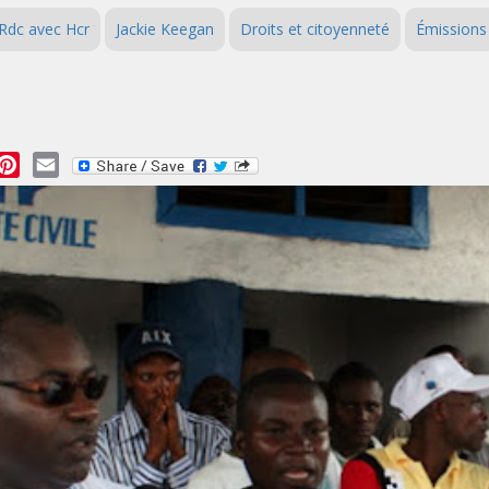
 Rdc avec Hcr
Jackie Keegan
Droits et citoyenneté
Émissions
essage
Pinterest
Email