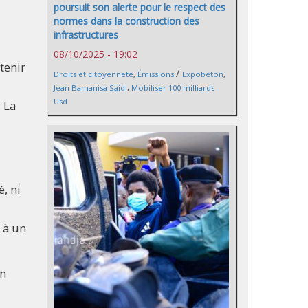
poursuit son alerte pour le respect des
normes dans la construction des
infrastructures
08/10/2025 - 19:02
tenir
/
Droits et citoyenneté
,
Émissions
Expobeton
,
Jean Bamanisa Saidi
,
Mobiliser 100 milliards
Usd
 La
é, ni
 à un
on