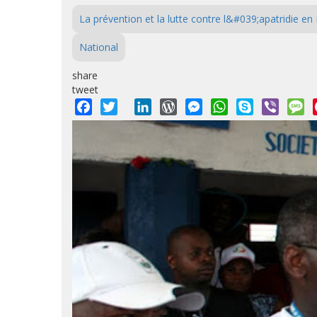
La prévention et la lutte contre l&#039;apatridie en
National
share
tweet
Facebook
Twitter
LinkedIn
WordPress
Messenger
WhatsApp
Skype
Viber
M