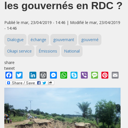
les gouvernés en RDC ?
Publié le mar, 23/04/2019 - 14:46 | Modifié le mar, 23/04/2019
- 14:46
Dialogue
échange
gouvernant
gouverné
Okapi service
Émissions
National
share
tweet
Facebook
Twitter
LinkedIn
WordPress
Messenger
WhatsApp
Skype
Viber
Message
Pinterest
Emai