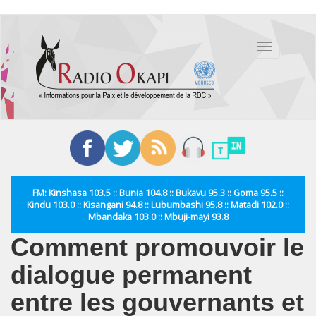
Aller
au
Toggle
contenu
navigation
principal
FM: Kinshasa 103.5 :: Bunia 104.8 :: Bukavu 95.3 :: Goma 95.5 ::
Kindu 103.0 :: Kisangani 94.8 :: Lubumbashi 95.8 :: Matadi 102.0 ::
Mbandaka 103.0 :: Mbuji-mayi 93.8
Comment promouvoir le
dialogue permanent
entre les gouvernants et