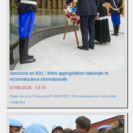
Genocost en RDC : Entre appropriation nationale et
reconnaissance internationale
07/08/2026 - 13:10
/
Okapi service
,
Émissions
GENOCOST
,
Reconnaissance
,
Génocide
congolais