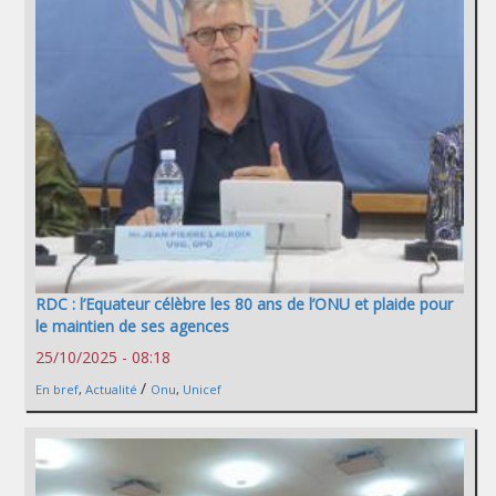
RDC : l’Equateur célèbre les 80 ans de l’ONU et plaide pour
le maintien de ses agences
25/10/2025 - 08:18
/
En bref
,
Actualité
Onu
,
Unicef