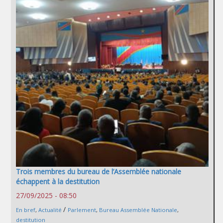
Trois membres du bureau de l’Assemblée nationale
échappent à la destitution
27/09/2025 - 08:50
/
En bref
,
Actualité
Parlement
,
Bureau Assemblée Nationale
,
destitution