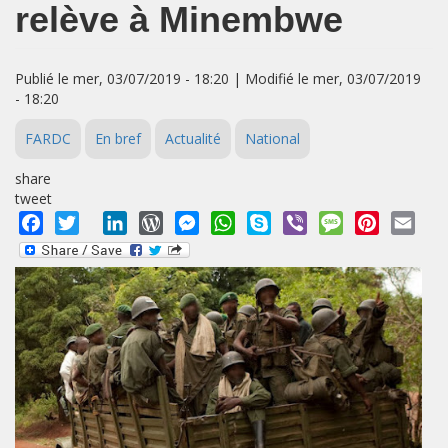
relève à Minembwe
Publié le mer, 03/07/2019 - 18:20 | Modifié le mer, 03/07/2019
- 18:20
FARDC
En bref
Actualité
National
share
tweet
Facebook
Twitter
LinkedIn
WordPress
Messenger
WhatsApp
Skype
Viber
Message
Pinterest
Emai