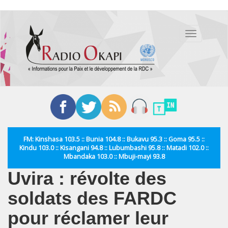
Aller
au
Toggle
contenu
navigation
principal
FM: Kinshasa 103.5 :: Bunia 104.8 :: Bukavu 95.3 :: Goma 95.5 ::
Kindu 103.0 :: Kisangani 94.8 :: Lubumbashi 95.8 :: Matadi 102.0 ::
Mbandaka 103.0 :: Mbuji-mayi 93.8
Uvira : révolte des
soldats des FARDC
pour réclamer leur