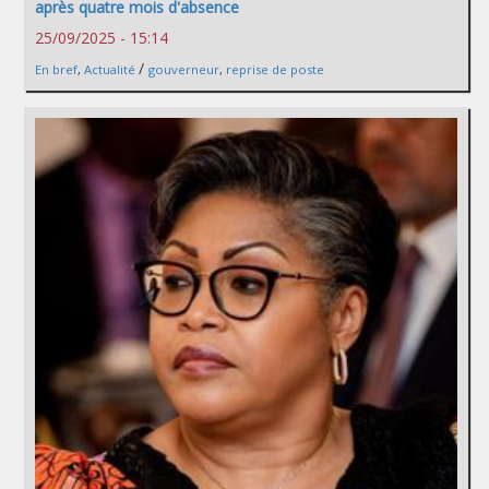
après quatre mois d'absence
25/09/2025 - 15:14
/
En bref
,
Actualité
gouverneur
,
reprise de poste