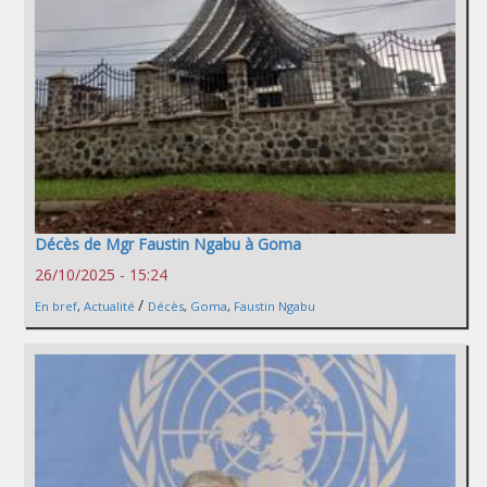
Décès de Mgr Faustin Ngabu à Goma
26/10/2025 - 15:24
/
En bref
,
Actualité
Décès
,
Goma
,
Faustin Ngabu