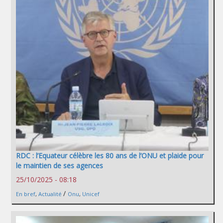
RDC : l’Equateur célèbre les 80 ans de l’ONU et plaide pour
le maintien de ses agences
25/10/2025 - 08:18
/
En bref
,
Actualité
Onu
,
Unicef