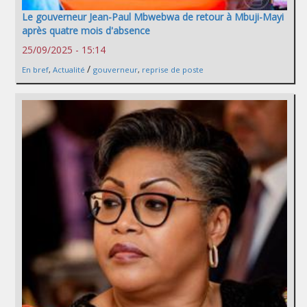
Le gouverneur Jean-Paul Mbwebwa de retour à Mbuji-Mayi
après quatre mois d'absence
25/09/2025 - 15:14
/
En bref
,
Actualité
gouverneur
,
reprise de poste