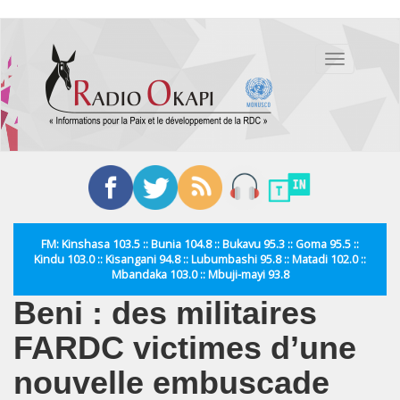
Aller
au
Toggle
contenu
navigation
principal
FM: Kinshasa 103.5 :: Bunia 104.8 :: Bukavu 95.3 :: Goma 95.5 ::
Kindu 103.0 :: Kisangani 94.8 :: Lubumbashi 95.8 :: Matadi 102.0 ::
Mbandaka 103.0 :: Mbuji-mayi 93.8
Beni : des militaires
FARDC victimes d’une
nouvelle embuscade