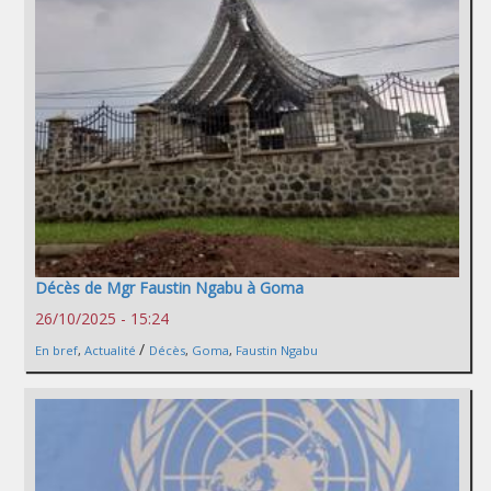
Décès de Mgr Faustin Ngabu à Goma
26/10/2025 - 15:24
/
En bref
,
Actualité
Décès
,
Goma
,
Faustin Ngabu