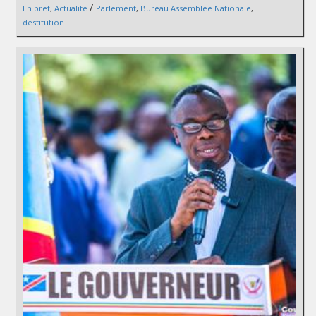
/
En bref
,
Actualité
Parlement
,
Bureau Assemblée Nationale
,
destitution