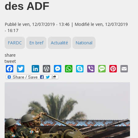
des ADF
Publié le ven, 12/07/2019 - 13:46 | Modifié le ven, 12/07/2019
- 16:17
FARDC
En bref
Actualité
National
share
tweet
Facebook
Twitter
LinkedIn
WordPress
Messenger
WhatsApp
Skype
Viber
Message
Pinterest
Emai