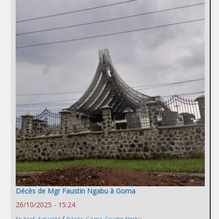
Décès de Mgr Faustin Ngabu à Goma
26/10/2025 - 15:24
/
En bref
,
Actualité
Décès
,
Goma
,
Faustin Ngabu