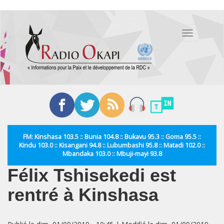
Aller
au
Toggle
contenu
navigation
principal
FM: Kinshasa 103.5 :: Bunia 104.8 :: Bukavu 95.3 :: Goma 95.5 ::
Kindu 103.0 :: Kisangani 94.8 :: Lubumbashi 95.8 :: Matadi 102.0 ::
Mbandaka 103.0 :: Mbuji-mayi 93.8
Félix Tshisekedi est
rentré à Kinshasa