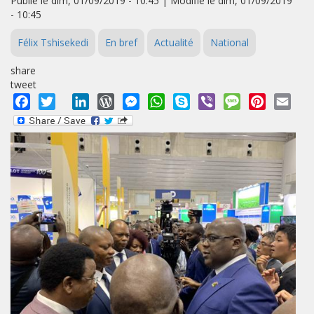
Publié le dim, 01/09/2019 - 10:45 | Modifié le dim, 01/09/2019
- 10:45
Félix Tshisekedi
En bref
Actualité
National
share
tweet
Facebook
Twitter
LinkedIn
WordPress
Messenger
WhatsApp
Skype
Viber
Message
Pinterest
Emai