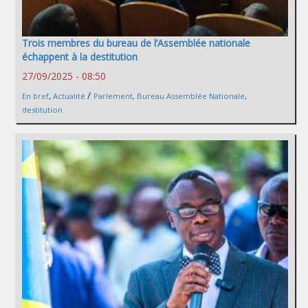
Trois membres du bureau de l’Assemblée nationale
échappent à la destitution
27/09/2025 - 08:50
/
En bref
,
Actualité
Parlement
,
Bureau Assemblée Nationale
,
destitution