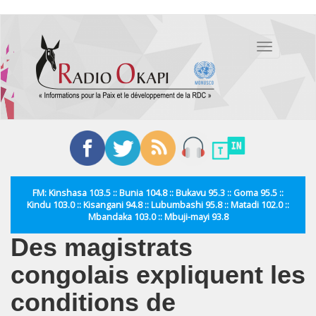
Aller
au
Toggle
contenu
navigation
principal
FM: Kinshasa 103.5 :: Bunia 104.8 :: Bukavu 95.3 :: Goma 95.5 ::
Kindu 103.0 :: Kisangani 94.8 :: Lubumbashi 95.8 :: Matadi 102.0 ::
Mbandaka 103.0 :: Mbuji-mayi 93.8
Des magistrats
congolais expliquent les
conditions de