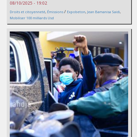
08/10/2025 - 19:02
/
Droits et citoyenneté
,
Émissions
Expobeton
,
Jean Bamanisa Saidi
,
Mobiliser 100 milliards Usd