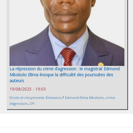
La répression du crime d’agression : le magistrat Edmond
Mbokolo Elima évoque la difficulté des poursuites des
auteurs
19/08/2025 - 19:03
/
Droits et citoyenneté
,
Émissions
Edmond Elima Mbokolo
,
crime
d'agression
,
CPI