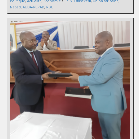
/
Politique
,
Actualité
,
Économie
Félix Tshisekedi
,
Union africaine
,
Nepad
,
AUDA-NEPAD
,
RDC