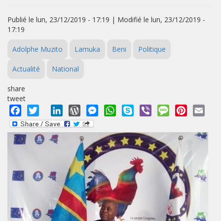
Publié le lun, 23/12/2019 - 17:19 | Modifié le lun, 23/12/2019 -
17:19
Adolphe Muzito
Lamuka
Beni
Politique
Actualité
National
share
tweet
Facebook
Twitter
LinkedIn
WordPress
Messenger
WhatsApp
Skype
Viber
Message
Pinterest
Emai