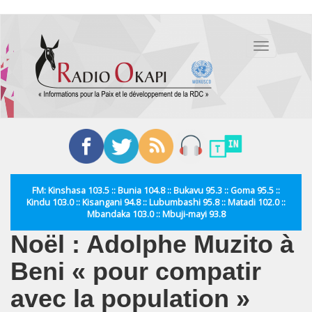
Aller
au
Toggle
contenu
navigation
principal
FM: Kinshasa 103.5 :: Bunia 104.8 :: Bukavu 95.3 :: Goma 95.5 ::
Kindu 103.0 :: Kisangani 94.8 :: Lubumbashi 95.8 :: Matadi 102.0 ::
Mbandaka 103.0 :: Mbuji-mayi 93.8
Noël : Adolphe Muzito à
Beni « pour compatir
avec la population »